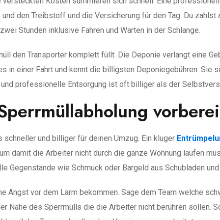
ie versteckten Kosten summieren sich schnell. Eine professionel
e und den Treibstoff und die Versicherung für den Tag. Du zahlst 
t zwei Stunden inklusive Fahren und Warten in der Schlange.
müll den Transporter komplett füllt. Die Deponie verlangt eine 
es in einer Fahrt und kennt die billigsten Deponiegebühren. Si
 professionelle Entsorgung ist oft billiger als der Selbstvers
Sperrmüllabholung vorberei
schneller und billiger für deinen Umzug. Ein kluger
Entrümpelu
aum damit die Arbeiter nicht durch die ganze Wohnung laufen mü
lle Gegenstände wie Schmuck oder Bargeld aus Schubladen und
keine Angst vor dem Lärm bekommen. Sage dem Team welche sc
er Nähe des Sperrmülls die die Arbeiter nicht berühren sollen. 