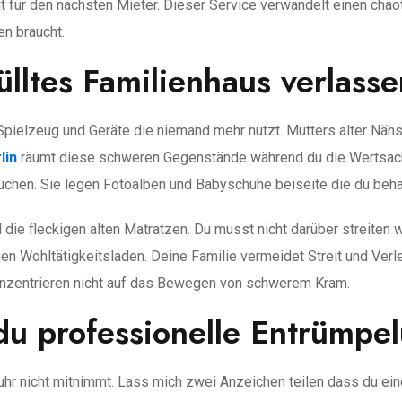
it für den nächsten Mieter. Dieser Service verwandelt einen ch
n braucht.
ülltes Familienhaus verlasse
Spielzeug und Geräte die niemand mehr nutzt. Mutters alter Nähs
lin
räumt diese schweren Gegenstände während du die Wertsac
chen. Sie legen Fotoalben und Babyschuhe beiseite die du beha
d die fleckigen alten Matratzen. Du musst nicht darüber streit
en Wohltätigkeitsladen. Deine Familie vermeidet Streit und Ver
 konzentrieren nicht auf das Bewegen von schwerem Kram.
du professionelle Entrümpe
hr nicht mitnimmt. Lass mich zwei Anzeichen teilen dass du ei