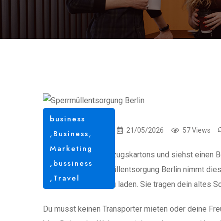
business
tecksoftsystem06
21/05/2026
57 Views
,
Business,
Marketing
Du packst deine Umzugskartons und siehst einen Be
,
bussiness
Eine richtige Sperrmüllentsorgung Berlin nimmt di
,
Travel
Arbeitern um alles zu laden. Sie tragen dein altes 
Du musst keinen Transporter mieten oder deine Fr