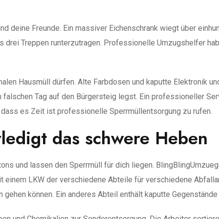
nd deine Freunde. Ein massiver Eichenschrank wiegt über einhund
s drei Treppen runterzutragen. Professionelle Umzugshelfer hab
alen Hausmüll dürfen. Alte Farbdosen und kaputte Elektronik un
 falschen Tag auf den Bürgersteig legst. Ein professioneller Ser
dass es Zeit ist professionelle Sperrmüllentsorgung zu rufen.
ledigt das schwere Heben
ons und lassen den Sperrmüll für dich liegen. BlingBlingUmzueg
 einem LKW der verschiedene Abteile für verschiedene Abfallarte
en gehen können. Ein anderes Abteil enthält kaputte Gegenständ
Farben und Chemikalien zur Sonderentsorgung. Die Arbeiter sortie