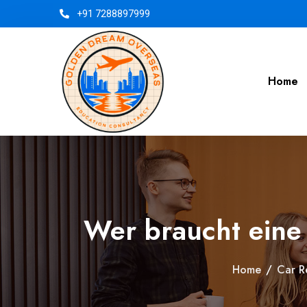
+91 7288897999
Home
Wer braucht eine
Home
/
Car R