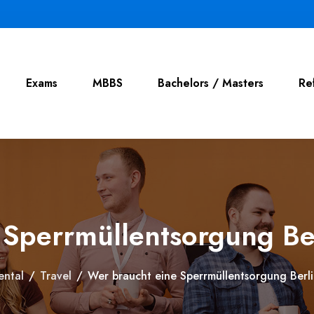
Exams
MBBS
Bachelors / Masters
Re
 Sperrmüllentsorgung B
ental
/
Travel
/
Wer braucht eine Sperrmüllentsorgung Berl