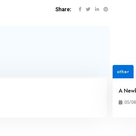
Share:
other
A Newb
05/08