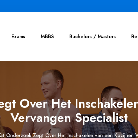
Exams
MBBS
Bachelors / Masters
Re
gt Over Het Inschakelen
Vervangen Specialist
at Onderzoek Zegt Over Het Inschakelen van een Kozijnen V