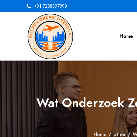
+91 7288897999
Home
Wat Onderzoek Ze
Home
/
other
/
W