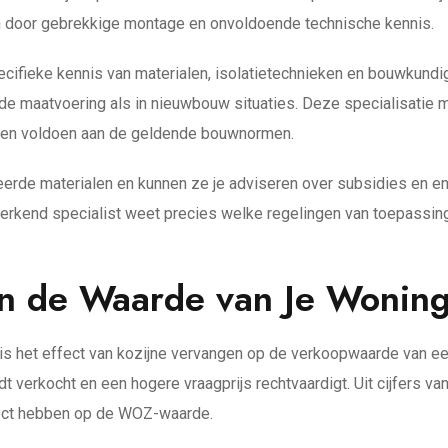
n door gebrekkige montage en onvoldoende technische kennis.
pecifieke kennis van materialen, isolatietechnieken en bouwkun
e maatvoering als in nieuwbouw situaties. Deze specialisatie maa
ht en voldoen aan de geldende bouwnormen.
eerde materialen en kunnen ze je adviseren over subsidies en e
rkend specialist weet precies welke regelingen van toepassing z
n de Waarde van Je Wonin
 is het effect van kozijne vervangen op de verkoopwaarde van 
t verkocht en een hogere vraagprijs rechtvaardigt. Uit cijfers 
fect hebben op de WOZ-waarde.