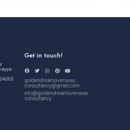
Get in touch!
ar
mayya
524003
goldendreamoverseas
consultancy@gmail.com
info@goldendreamoverseas
consultancy