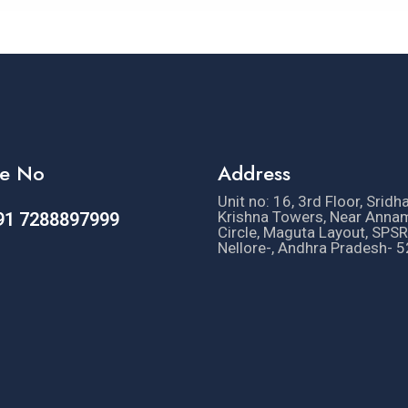
e No
Address
Unit no: 16, 3rd Floor, Sridh
Krishna Towers, Near Anna
91 7288897999
Circle, Maguta Layout, SPSR
Nellore-, Andhra Pradesh- 