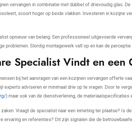
ijnen vervangen in combinatie met dubbel of drievoudig glas. De 
soleert, scoort hoger op beide vlakken. Investeren in kozijne ve
alist opnieuw van belang. Een professioneel uitgevoerde vervangi
ge problemen. Slordig montagewerk valt op en kan de perceptie 
e Specialist Vindt en een 
nsen bij het aanvragen van een kozijnen vervangen offerte vaak
jl experts adviseren er minimaal drie op te vragen. Door te vergel
rg/
) maar ook van de dienstverlening, de materiaalspecificaties
 zaken. Vraagt de specialist naar een inmeting ter plaatse? Is de
e ervaring en referenties? Dit zijn signalen die de betrouwbaar