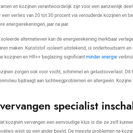
ramen en kozijnen verantwoordelijk zijn voor een aanzienlijk de
een verlies van 20 tot 30 procent via verouderde kozijnen en beg
re energierekeningen, jaar na jaar.
oleerde alternatieven kan de energierekening merkbaar verlagen
ren maken. Kunststof isoleert uitstekend, is onderhoudsarm en 
ge kozijnen en HR++ beglazing significant
minder energie
verbrui
ozijnen zorgen ook voor vocht, schimmel en geluidsoverlast. Dit
milieu bijdraagt aan luchtwegproblemen en allergieën. Kozijne v
ervangen specialist inscha
t kozijnen vervangen een eenvoudige klus is die ze zelf kunne
novaties wijst op een ander beeld. De meeste problemen na kozij