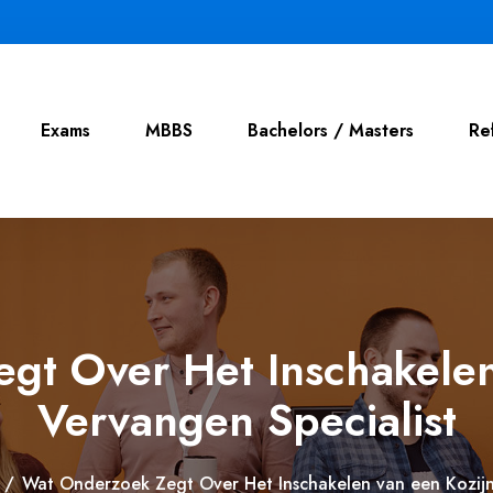
Exams
MBBS
Bachelors / Masters
Re
gt Over Het Inschakelen
Vervangen Specialist
/
Wat Onderzoek Zegt Over Het Inschakelen van een Kozijn