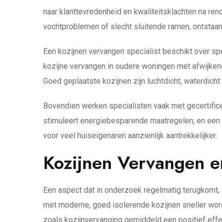
naar klanttevredenheid en kwaliteitsklachten na re
vochtproblemen of slecht sluitende ramen, ontstaa
Een kozijnen vervangen specialist beschikt over s
kozijne vervangen in oudere woningen met afwijkend
Goed geplaatste kozijnen zijn luchtdicht, waterdic
Bovendien werken specialisten vaak met gecertific
stimuleert energiebesparende maatregelen, en een e
voor veel huiseigenaren aanzienlijk aantrekkelijker.
Kozijnen Vervangen e
Een aspect dat in onderzoek regelmatig terugkomt, 
met moderne, goed isolerende kozijnen sneller word
zoals kozijnvervanging gemiddeld een positief ef