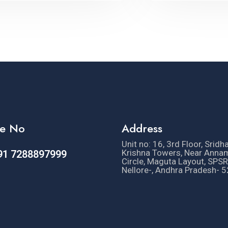
e No
Address
Unit no: 16, 3rd Floor, Sridh
Krishna Towers, Near Anna
91 7288897999
Circle, Maguta Layout, SPSR
Nellore-, Andhra Pradesh- 