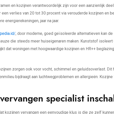
ramen en kozijnen verantwoordelijk zijn voor een aanzienlijk de
een verlies van 20 tot 30 procent via verouderde kozijnen en beg
re energierekeningen, jaar na jaar.
pedia.id/
, door moderne, goed geïsoleerde alternatieven kan de
 keuze die steeds meer huiseigenaren maken. Kunststof isoleert
blijkt dat woningen met hoogwaardige kozijnen en HR++ beglazing
ozijnen zorgen ook voor vocht, schimmel en geluidsoverlast. Dit
nmilieu bijdraagt aan luchtwegproblemen en allergieën. Kozijne 
ervangen specialist inscha
t kozijnen vervangen een eenvoudige klus is die ze zelf kunne