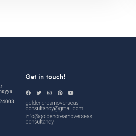
Get in touch!
ar
mayya
524003
goldendreamoverseas
consultancy@gmail.com
info@goldendreamoverseas
consultancy