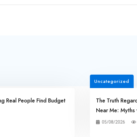
Uncategorized
al People Find Budget
The Truth Regarding L
Near Me: Myths vs. Tr
05/08/2026
5 Vie