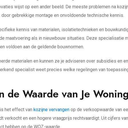
novaties wijst op een ander beeld. De meeste problemen na kozij
n door gebrekkige montage en onvoldoende technische kennis.
pecifieke kennis van materialen, isolatietechnieken en bouwkun
e maatvoering als in nieuwbouw situaties. Deze specialisatie maa
ht en voldoen aan de geldende bouwnormen.
eerde materialen en kunnen ze je adviseren over subsidies en e
rkend specialist weet precies welke regelingen van toepassing z
n de Waarde van Je Wonin
is het effect van
kozijne vervangen
op de verkoopwaarde van ee
t verkocht en een hogere vraagprijs rechtvaardigt. Uit cijfers 
fect hebben op de WOZ-waarde.