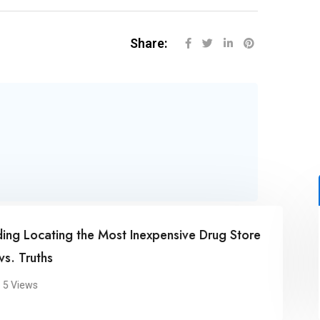
Share:
Unc
ocating the Most Inexpensive Drug Store
Exa
uths
Eff
ws
0