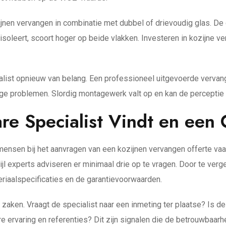
ijnen vervangen in combinatie met dubbel of drievoudig glas. De 
isoleert, scoort hoger op beide vlakken. Investeren in kozijne v
alist opnieuw van belang. Een professioneel uitgevoerde vervangi
ge problemen. Slordig montagewerk valt op en kan de perceptie 
e Specialist Vindt en een 
nsen bij het aanvragen van een kozijnen vervangen offerte vaak
jl experts adviseren er minimaal drie op te vragen. Door te vergel
eriaalspecificaties en de garantievoorwaarden.
 zaken. Vraagt de specialist naar een inmeting ter plaatse? Is de
e ervaring en referenties? Dit zijn signalen die de betrouwbaar