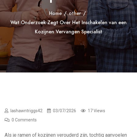
Home
/
other
/
Wat Onderzoek Zegt Over Het Inschakelen van een
Kozijnen Vervangen Specialist
lashawntriggs42
03/07/2026
17 Views
0 Comments
Als je ramen of kozijnen verouderd zijn, tochtig aanvoelen