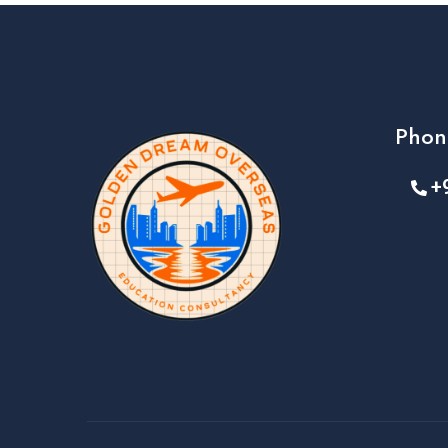
Phon
+