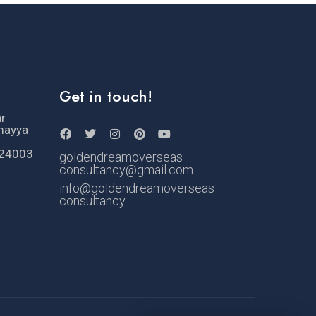
Get in touch!
ar
mayya
524003
goldendreamoverseas
consultancy@gmail.com
info@goldendreamoverseas
consultancy