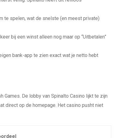
 te spelen, wat de snelste (en meest private)
eer bij een winst alleen nog maar op “Uitbetalen”
 eigen bank-app te zien exact wat je netto hebt
Games. De lobby van Spinalto Casino lijkt te zijn
aat direct op de homepage. Het casino pusht niet
oordeel