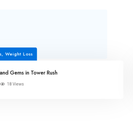
t Loss
Heal
s in Tower Rush
Str
ews
2