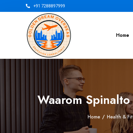
+91 7288897999
Home
Waarom Spinalto 
Home
/
Health & Fit