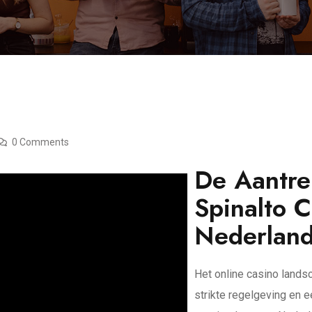
0 Comments
De Aantre
Spinalto 
Nederland
Het online casino lands
strikte regelgeving en 