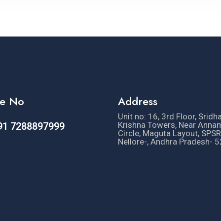
e No
Address
Unit no: 16, 3rd Floor, Sridh
Krishna Towers, Near Anna
91 7288897999
Circle, Maguta Layout, SPSR
Nellore-, Andhra Pradesh- 