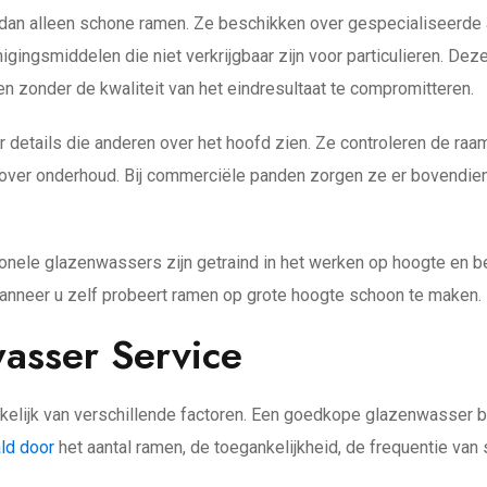
dan alleen schone ramen. Ze beschikken over gespecialiseerde 
igingsmiddelen die niet verkrijgbaar zijn voor particulieren. De
n zonder de kwaliteit van het eindresultaat te compromitteren.
details die anderen over het hoofd zien. Ze controleren de raa
over onderhoud. Bij commerciële panden zorgen ze er bovendien
sionele glazenwassers zijn getraind in het werken op hoogte en 
 wanneer u zelf probeert ramen op grote hoogte schoon te maken.
asser Service
lijk van verschillende factoren. Een goedkope glazenwasser bet
ld door
het aantal ramen, de toegankelijkheid, de frequentie va