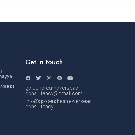
Get in touch!
ar
mayya
524003
goldendreamoverseas
consultancy@gmail.com
info@goldendreamoverseas
consultancy