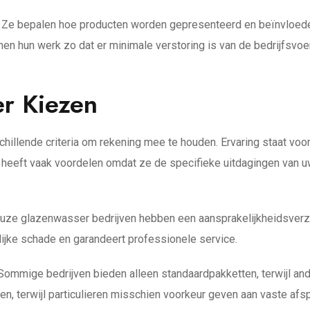
l. Ze bepalen hoe producten worden gepresenteerd en beïnvloede
en hun werk zo dat er minimale verstoring is van de bedrijfsvoer
er Kiezen
schillende criteria om rekening mee te houden. Ervaring staat vo
er heeft vaak voordelen omdat ze de specifieke uitdagingen van 
erieuze glazenwasser bedrijven hebben een aansprakelijkheidsve
lijke schade en garandeert professionele service.
g. Sommige bedrijven bieden alleen standaardpakketten, terwijl a
jgen, terwijl particulieren misschien voorkeur geven aan vaste af