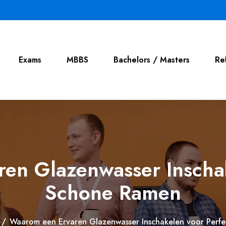
Exams
MBBS
Bachelors / Masters
Re
en Glazenwasser Inschak
Schone Ramen
/
Waarom een Ervaren Glazenwasser Inschakelen voor Perf