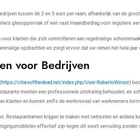
ijven tussen de 2 en 5 euro per raam, afhankelijk van de groot
eters glasoppervlak of een vast maandbedrag voor reguliere ser
n voor klanten die zich committeren aan regelmatige schoonmaa
malige opdrachten en zorgt ervoor dat uw ramen het hele jaar do
en voor Bedrijven
(
https://citiesofthedead.net/index.php/User:RobertoWinsor
) be
urants moeten een professionele uitstraling behouden, en schon
aan klanten en kunnen zelfs de werkmoraal van werknemers beïn
gen. Restaurantramen krijgen te maken met vetresten en andere
gingsmiddelen effectief zijn tegen dit soort vervuiling zonder 