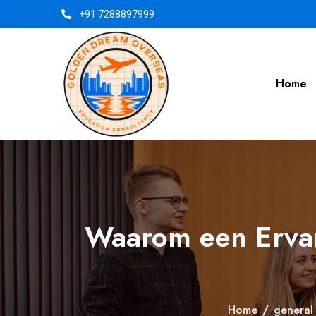
+91 7288897999
Home
Waarom een Ervar
Home
/
general