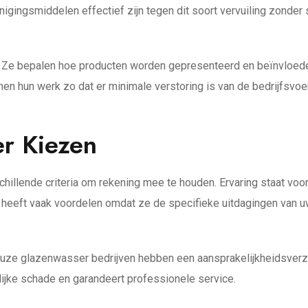
gingsmiddelen effectief zijn tegen dit soort vervuiling zonder 
l. Ze bepalen hoe producten worden gepresenteerd en beïnvloede
en hun werk zo dat er minimale verstoring is van de bedrijfsvoer
er Kiezen
schillende criteria om rekening mee te houden. Ervaring staat vo
er heeft vaak voordelen omdat ze de specifieke uitdagingen van 
erieuze glazenwasser bedrijven hebben een aansprakelijkheidsve
lijke schade en garandeert professionele service.