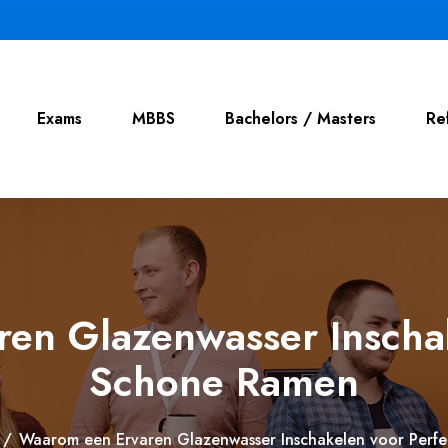
Exams
MBBS
Bachelors / Masters
Re
en Glazenwasser Inschak
Schone Ramen
/
Waarom een Ervaren Glazenwasser Inschakelen voor Perf