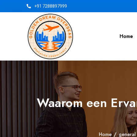
+91 7288897999
Home
Waarom een Ervar
Home
/
general