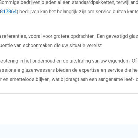
ng. Sommige bedrijven bieden alleen standaardpakketten, terwijl a
=1817864
) bedrijven kan het belangrijk zijn om service buiten kanto
referenties, vooral voor grotere opdrachten. Een gevestigd gla
quentie van schoonmaken die uw situatie vereist.
tering in het onderhoud en de uitstraling van uw eigendom. Of u 
essionele glazenwassers bieden de expertise en service die het 
er en smetteloos blijven, wat bijdraagt aan een aangename leef-