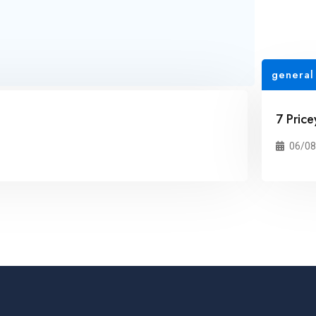
general
7 Pric
06/08