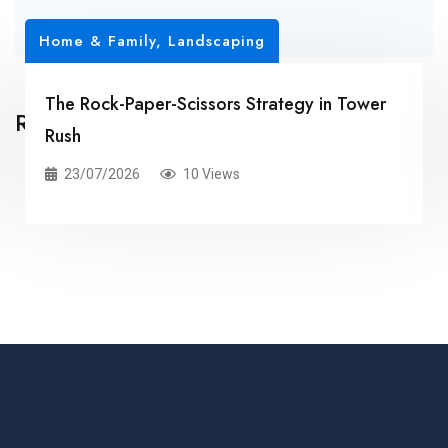
Home & Family, Landscaping
The Rock-Paper-Scissors Strategy in Tower
Related Posts
Rush
23/07/2026
10 Views