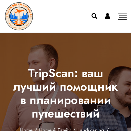
TripScan: ваш
лучший помощник
в планировании
путешествий
Home
/
Home & Family
/
Landscaping
/