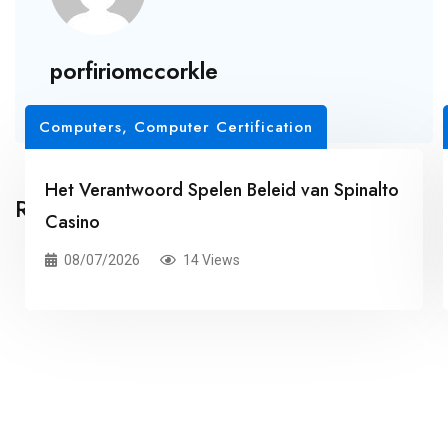
porfiriomccorkle
Computers, Computer Certification
Het Verantwoord Spelen Beleid van Spinalto
Related Posts
Casino
08/07/2026
14 Views