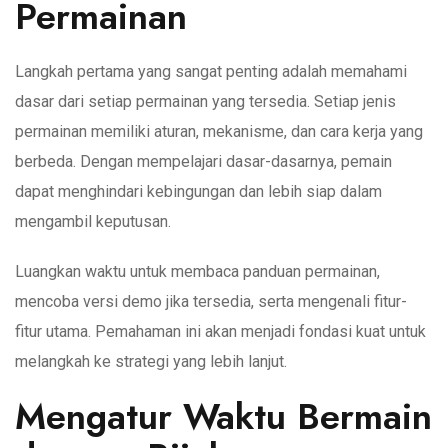
Permainan
Langkah pertama yang sangat penting adalah memahami
dasar dari setiap permainan yang tersedia. Setiap jenis
permainan memiliki aturan, mekanisme, dan cara kerja yang
berbeda. Dengan mempelajari dasar-dasarnya, pemain
dapat menghindari kebingungan dan lebih siap dalam
mengambil keputusan.
Luangkan waktu untuk membaca panduan permainan,
mencoba versi demo jika tersedia, serta mengenali fitur-
fitur utama. Pemahaman ini akan menjadi fondasi kuat untuk
melangkah ke strategi yang lebih lanjut.
Mengatur Waktu Bermain