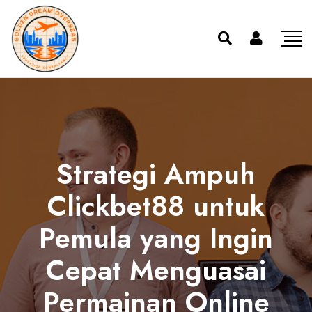
Strategi Ampuh
Clickbet88 untuk
Pemula yang Ingin
Cepat Menguasai
Permainan Online