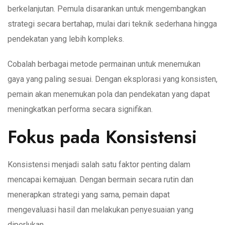
berkelanjutan. Pemula disarankan untuk mengembangkan
strategi secara bertahap, mulai dari teknik sederhana hingga
pendekatan yang lebih kompleks.
Cobalah berbagai metode permainan untuk menemukan
gaya yang paling sesuai. Dengan eksplorasi yang konsisten,
pemain akan menemukan pola dan pendekatan yang dapat
meningkatkan performa secara signifikan.
Fokus pada Konsistensi
Konsistensi menjadi salah satu faktor penting dalam
mencapai kemajuan. Dengan bermain secara rutin dan
menerapkan strategi yang sama, pemain dapat
mengevaluasi hasil dan melakukan penyesuaian yang
diperlukan.