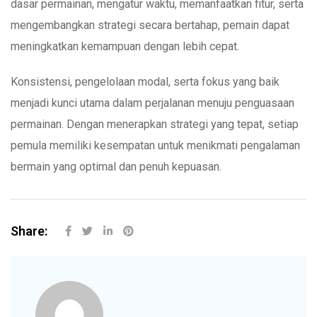
dasar permainan, mengatur waktu, memanfaatkan fitur, serta
mengembangkan strategi secara bertahap, pemain dapat
meningkatkan kemampuan dengan lebih cepat.
Konsistensi, pengelolaan modal, serta fokus yang baik
menjadi kunci utama dalam perjalanan menuju penguasaan
permainan. Dengan menerapkan strategi yang tepat, setiap
pemula memiliki kesempatan untuk menikmati pengalaman
bermain yang optimal dan penuh kepuasan.
Share: