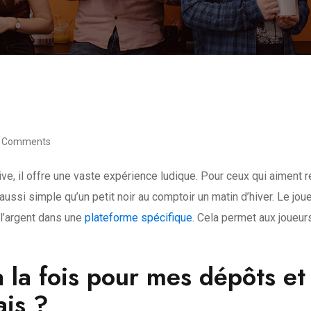
 Comments
ve, il offre une vaste expérience ludique. Pour ceux qui aiment ré
 aussi simple qu’un petit noir au comptoir un matin d’hiver. Le j
 l’argent dans une
plateforme spécifique
. Cela permet aux joueu
à la fois pour mes dépôts et 
ais ?