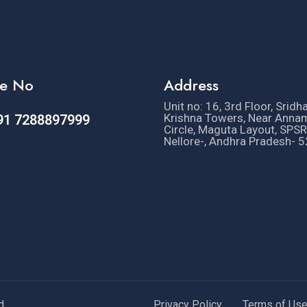
e No
Address
Unit no: 16, 3rd Floor, Sridh
Krishna Towers, Near Anna
91 7288897999
Circle, Maguta Layout, SPSR
Nellore-, Andhra Pradesh- 
d.
Privacy Policy
Terms of Us