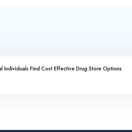
l Individuals Find Cost Effective Drug Store Options