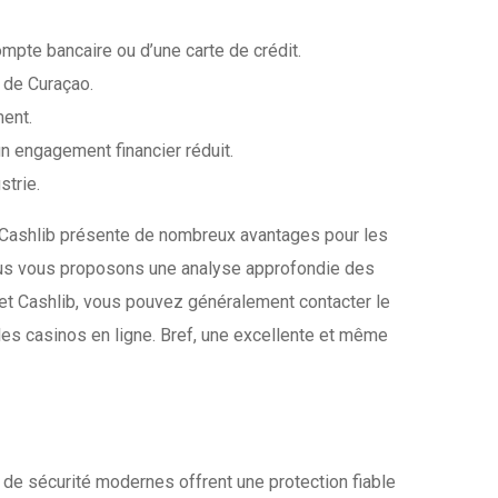
mpte bancaire ou d’une carte de crédit.
 de Curaçao.
ent.
n engagement financier réduit.
strie.
e. Cashlib présente de nombreux avantages pour les
 nous vous proposons une analyse approfondie des
ket Cashlib, vous pouvez généralement contacter le
 les casinos en ligne. Bref, une excellente et même
s de sécurité modernes offrent une protection fiable