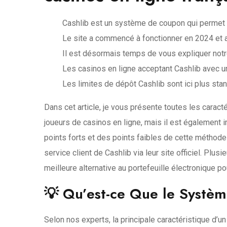
Cashlib est un système de coupon qui permet d
Le site a commencé à fonctionner en 2024 et
Il est désormais temps de vous expliquer not
Les casinos en ligne acceptant Cashlib avec 
Les limites de dépôt Cashlib sont ici plus stan
Dans cet article, je vous présente toutes les carac
joueurs de casinos en ligne, mais il est également
points forts et des points faibles de cette méthode
service client de Cashlib via leur site officiel. Pl
meilleure alternative au portefeuille électronique po
💡 Qu’est-ce Que le Systè
Selon nos experts, la principale caractéristique d’u