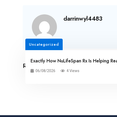
darrinwyl4483
Uncategorized
Exactly How NuLifeSpan Rx Is Helping Rea
Related Posts
06/08/2026
4 Views