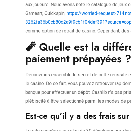
aux joueurs. Nous avons noté le catalogue de jeux c
Gameart, Quickspin,
https://worried-request-714.no
3262fa36b0cb80d2a9f9cb1f04def391?source=cop
comme option de retrait de casino. Cependant, des
🧨 Quelle est la diffé
paiement prépayées 
Découvrons ensemble le secret de cette réussite et
le casino. De ce fait, vous pouvez retrouver rapidem
banque pour effectuer un dépôt. Cashlib n’a pas pr
plébiscité à être sélectionné parmi les modes de p
Est-ce qu’il y a des frais s
Le site coopère avec plus de 30 développeurs, dont 