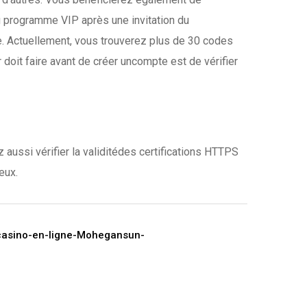
u programme VIP après une invitation du
e. Actuellement, vous trouverez plus de 30 codes
 doit faire avant de créer uncompte est de vérifier
aussi vérifier la validitédes certifications HTTPS
eux.
u-casino-en-ligne-Mohegansun-