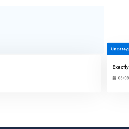
Uncateg
Exactl
06/08