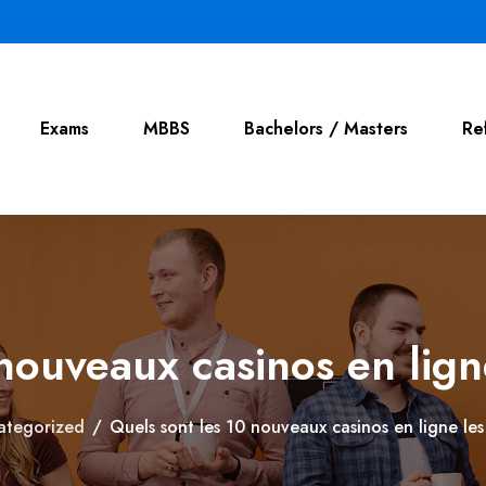
Exams
MBBS
Bachelors / Masters
Re
nouveaux casinos en ligne
ategorized
/
Quels sont les 10 nouveaux casinos en ligne les 