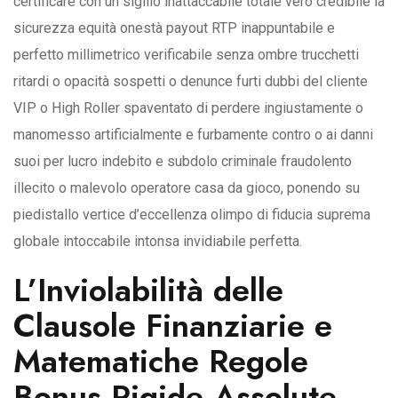
certificare con un sigillo inattaccabile totale vero credibile la
sicurezza equità onestà payout RTP inappuntabile e
perfetto millimetrico verificabile senza ombre trucchetti
ritardi o opacità sospetti o denunce furti dubbi del cliente
VIP o High Roller spaventato di perdere ingiustamente o
manomesso artificialmente e furbamente contro o ai danni
suoi per lucro indebito e subdolo criminale fraudolento
illecito o malevolo operatore casa da gioco, ponendo su
piedistallo vertice d’eccellenza olimpo di fiducia suprema
globale intoccabile intonsa invidiabile perfetta.
L’Inviolabilità delle
Clausole Finanziarie e
Matematiche Regole
Bonus Rigide Assolute