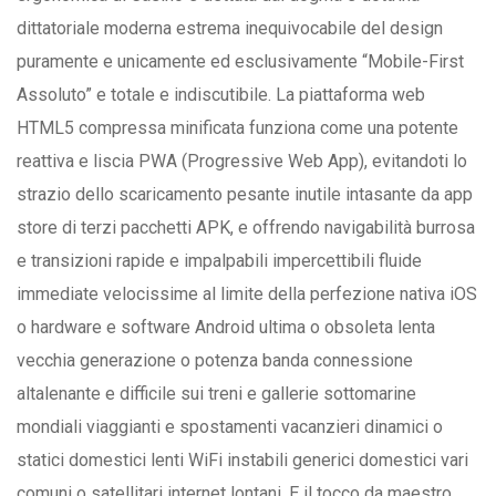
dittatoriale moderna estrema inequivocabile del design
puramente e unicamente ed esclusivamente “Mobile-First
Assoluto” e totale e indiscutibile. La piattaforma web
HTML5 compressa minificata funziona come una potente
reattiva e liscia PWA (Progressive Web App), evitandoti lo
strazio dello scaricamento pesante inutile intasante da app
store di terzi pacchetti APK, e offrendo navigabilità burrosa
e transizioni rapide e impalpabili impercettibili fluide
immediate velocissime al limite della perfezione nativa iOS
o hardware e software Android ultima o obsoleta lenta
vecchia generazione o potenza banda connessione
altalenante e difficile sui treni e gallerie sottomarine
mondiali viaggianti e spostamenti vacanzieri dinamici o
statici domestici lenti WiFi instabili generici domestici vari
comuni o satellitari internet lontani. E il tocco da maestro