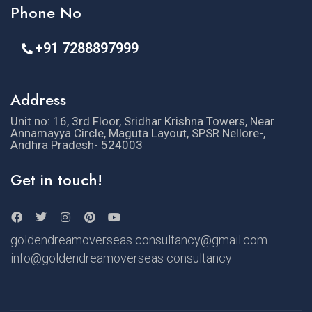
Phone No
+91 7288897999
Address
Unit no: 16, 3rd Floor, Sridhar Krishna Towers, Near
Annamayya Circle, Maguta Layout, SPSR Nellore-,
Andhra Pradesh- 524003
Get in touch!
goldendreamoverseas consultancy@gmail.com
info@goldendreamoverseas consultancy