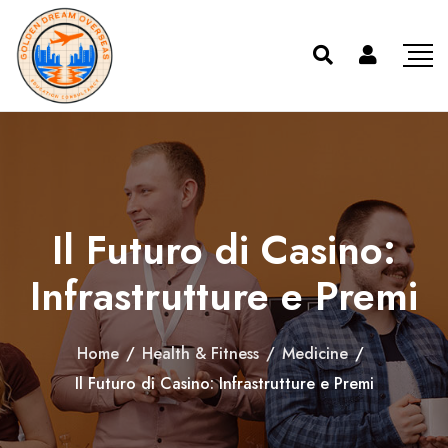
Il Futuro di Casino:
Infrastrutture e Premi
Home
/
Health & Fitness
/
Medicine
/
Il Futuro di Casino: Infrastrutture e Premi