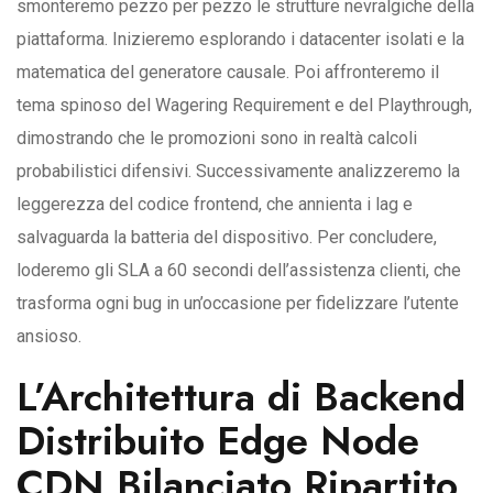
smonteremo pezzo per pezzo le strutture nevralgiche della
piattaforma. Inizieremo esplorando i datacenter isolati e la
matematica del generatore causale. Poi affronteremo il
tema spinoso del Wagering Requirement e del Playthrough,
dimostrando che le promozioni sono in realtà calcoli
probabilistici difensivi. Successivamente analizzeremo la
leggerezza del codice frontend, che annienta i lag e
salvaguarda la batteria del dispositivo. Per concludere,
loderemo gli SLA a 60 secondi dell’assistenza clienti, che
trasforma ogni bug in un’occasione per fidelizzare l’utente
ansioso.
L’Architettura di Backend
Distribuito Edge Node
CDN Bilanciato Ripartito