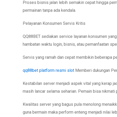
Proses bisnis jalan lebih semakin cepat hingga pe
permainan tanpa ada kendala.
Pelayanan Konsumen Servis Kritis
QQ88BET sediakan service layanan konsumen yang a
hambatan waktu login, bisnis, atau pemanfaatan spe
Servis yang ramah dan cepat membikin beberapa p
qq88bet platform resmi slot
Memberi dukungan Pen
Kestabilan server menjadi aspek vital yang kerap j
masih lancar selama seharian. Pemain bisa nikmati 
Kwalitas server yang bagus pula menolong menaikk
guna bermain maka perform enteng menjadi nilai leb