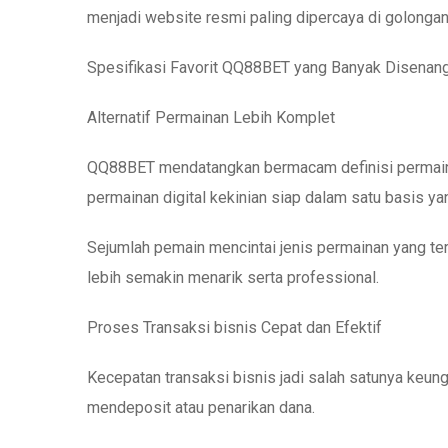
menjadi website resmi paling dipercaya di golongan
Spesifikasi Favorit QQ88BET yang Banyak Disenan
Alternatif Permainan Lebih Komplet
QQ88BET mendatangkan bermacam definisi permainan 
permainan digital kekinian siap dalam satu basis ya
Sejumlah pemain mencintai jenis permainan yang ter
lebih semakin menarik serta professional.
Proses Transaksi bisnis Cepat dan Efektif
Kecepatan transaksi bisnis jadi salah satunya ke
mendeposit atau penarikan dana.