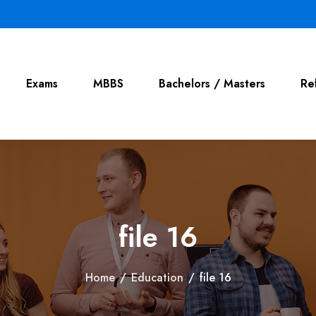
Exams
MBBS
Bachelors / Masters
Re
file 16
Home
/
Education
/
file 16