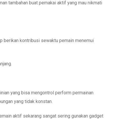
aman tambahan buat pemakai aktif yang mau nikmati
ap berikan kontribusi sewaktu pemain menemui
njang.
kinian yang bisa mengontrol perform permainan
bungan yang tidak konstan.
main aktif sekarang sangat sering gunakan gadget