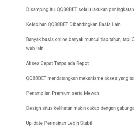
Disamping itu, QQ88BET selalu lakukan peningkatan
Kelebihan QQ88BET Dibandingkan Basis Lain
Banyak basis online banyak muncul tiap tahun, t
web lain.
Akses Cepat Tanpa ada Repot
QQ88BET mendatangkan mekanisme akses yang tamba
Penampilan Premium serta Mewah
Design situs kelihatan makin cakap dengan gabungan
Up-date Permainan Lebih Stabil