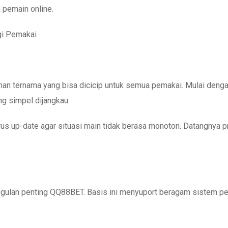
 pemain online.
gi Pemakai
ternama yang bisa dicicip untuk semua pemakai. Mulai dengan s
ng simpel dijangkau.
us up-date agar situasi main tidak berasa monoton. Datangnya pr
unggulan penting QQ88BET. Basis ini menyuport beragam sistem