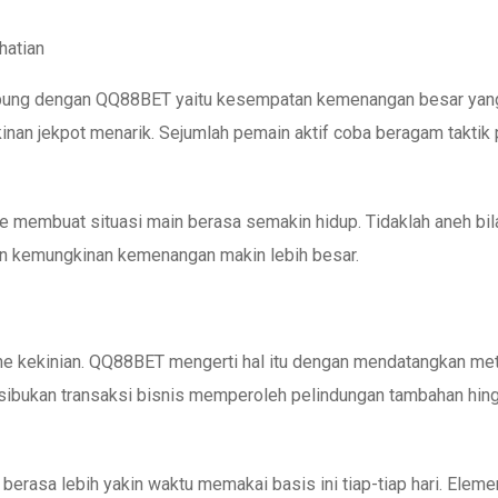
hatian
ung dengan QQ88BET yaitu kesempatan kemenangan besar yang s
an jekpot menarik. Sejumlah pemain aktif coba beragam taktik
te membuat situasi main berasa semakin hidup. Tidaklah aneh bil
an kemungkinan kemenangan makin lebih besar.
line kekinian. QQ88BET mengerti hal itu dengan mendatangkan me
bukan transaksi bisnis memperoleh pelindungan tambahan hing
rasa lebih yakin waktu memakai basis ini tiap-tiap hari. Elem