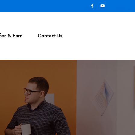
fer & Earn
Contact Us