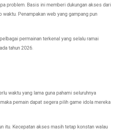
a problem. Basis ini memberi dukungan akses dari
tiap waktu. Penampakan web yang gampang pun
lbagai permainan terkenal yang selalu ramai
ada tahun 2026.
perlu waktu yang lama guna pahami seluruhnya
g maka pemain dapat segera pilih game idola mereka
un itu. Kecepatan akses masih tetap konstan walau