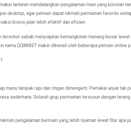
kai lantaran mendatangkan pengalaman main yang konstan tanp
mpai desktop, agar pemain dapat nikmati permainan favorite se
ksi bisnis jalan lebih efektif dan efisien.
 tersohor sebab menyiapkan kemungkinan menang besar lewat pe
ikin nama QQ88BET makin dikenali oleh beberapa pemain online p
n?
iap menu tampak rapi dan ringan dimengerti. Pemakai anyar tak 
terasa sederhana. Seluruh grup permainan tersusun dengan teran
nikmati pengalaman bermain yang lebih nyaman lewat fitur apa p