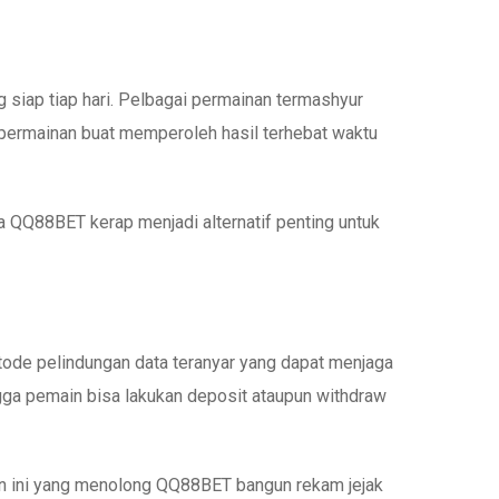
iap tiap hari. Pelbagai permainan termashyur
 permainan buat memperoleh hasil terhebat waktu
a QQ88BET kerap menjadi alternatif penting untuk
tode pelindungan data teranyar yang dapat menjaga
ga pemain bisa lakukan deposit ataupun withdraw
en ini yang menolong QQ88BET bangun rekam jejak