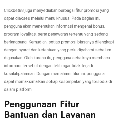
Clickbet88 juga menyediakan berbagai fitur promosi yang
dapat diakses melalui menu khusus. Pada bagian ini,
pengguna akan menemukan informasi mengenai bonus,
program loyalitas, serta penawaran tertentu yang sedang
berlangsung. Kemudian, setiap promosi biasanya dilengkapi
dengan syarat dan ketentuan yang perlu dipahami sebelum
digunakan. Oleh karena itu, pengguna sebaiknya membaca
informasi tersebut dengan teliti agar tidak terjadi
kesalahpahaman. Dengan memahami fitur ini, pengguna
dapat memaksimalkan setiap kesempatan yang tersedia di
dalam platform.
Penggunaan Fitur
Bantuan dan Layanan