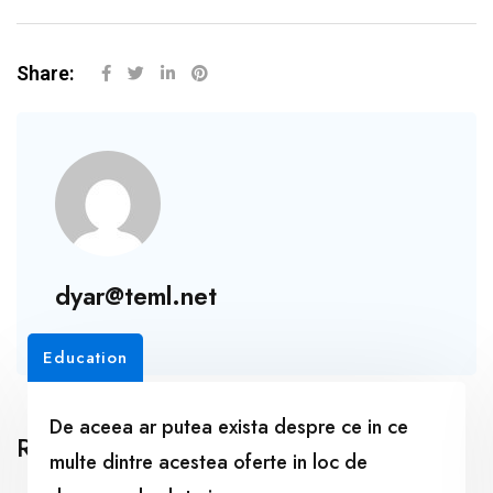
Share:
dyar@teml.net
Education
De aceea ar putea exista despre ce in ce
Related Posts
multe dintre acestea oferte in loc de