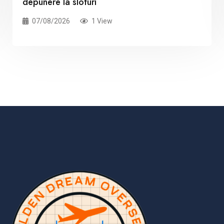
depunere la sloturi
07/08/2026
1 View