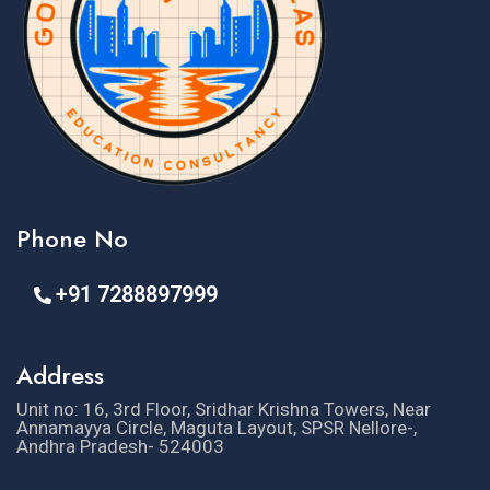
Phone No
+91 7288897999
Address
Unit no: 16, 3rd Floor, Sridhar Krishna Towers, Near
Annamayya Circle, Maguta Layout, SPSR Nellore-,
Andhra Pradesh- 524003