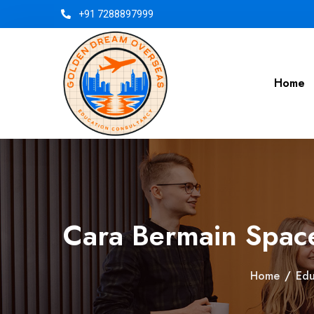
+91 7288897999
Home
Cara Bermain Spac
Home
/
Edu