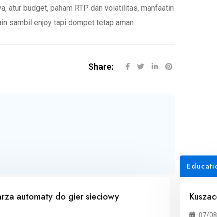
a, atur budget, paham RTP dan volatilitas, manfaatin
main sambil enjoy tapi dompet tetap aman.
Share:
Educati
arza automaty do gier sieciowy
Kuszac
07/08