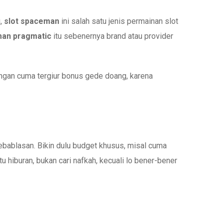
i,
slot spaceman
ini salah satu jenis permainan slot
an pragmatic
itu sebenernya brand atau provider
ngan cuma tergiur bonus gede doang, karena
kebablasan. Bikin dulu budget khusus, misal cuma
tu hiburan, bukan cari nafkah, kecuali lo bener-bener