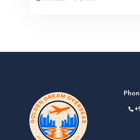
Phon
+