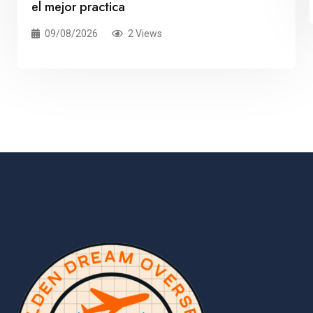
el mejor practica
09/08/2026
2 Views