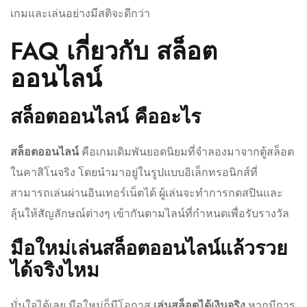
เกมและเล่นอย่างมีสติจะดีกว่า
FAQ เกี่ยวกับ สล็อต
ออนไลน์
สล็อตออนไลน์ คืออะไร
สล็อตออนไลน์
คือเกมเดิมพันยอดนิยมที่จำลองมาจากตู้สล็อต
ในคาสิโนจริง โดยนำมาอยู่ในรูปแบบอิเล็กทรอนิกส์ที่
สามารถเล่นผ่านอินเทอร์เน็ตได้ ผู้เล่นจะทำการกดสปินและ
ลุ้นให้สัญลักษณ์ต่างๆ เข้ากันตามไลน์ที่กำหนดเพื่อรับรางวัล
มือใหม่เล่นสล็อตออนไลน์แล้วรวย
ได้จริงไหม
มั่นใจได้เลย มือใหม่ก็มีโอกาส
เล่นสล็อตได้เงินจริง
หากมีการ