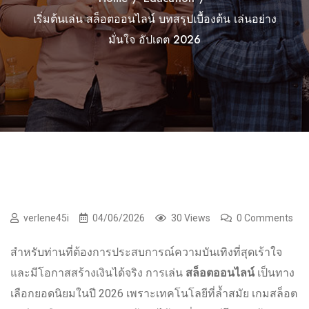
เริ่มต้นเล่น สล็อตออนไลน์ บทสรุปเบื้องต้น เล่นอย่าง
มั่นใจ อัปเดต 2026
verlene45i
04/06/2026
30 Views
0 Comments
สำหรับท่านที่ต้องการประสบการณ์ความบันเทิงที่สุดเร้าใจ
และมีโอกาสสร้างเงินได้จริง การเล่น
สล็อตออนไลน์
เป็นทาง
เลือกยอดนิยมในปี 2026 เพราะเทคโนโลยีที่ล้ำสมัย เกมสล็อต