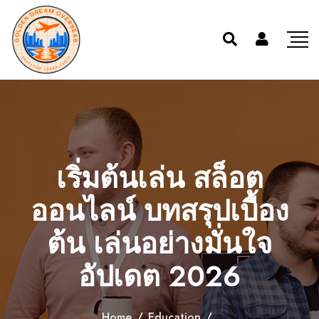
เริ่มต้นเล่น สล็อต
ออนไลน์ บทสรุปเบื้อง
ต้น เล่นอย่างมั่นใจ
อัปเดต 2026
Home
/
Education
/