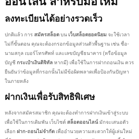
ออนไลน์ สำหรับมือใหม่
ลงทะเบียนได้อย่างรวดเร็ว
ปกติแล้ว การ
สมัครสล็อต
บน
เว็บสล็อตยอดนิยม
จะใช้เวลา
ไม่กี่ขั้นตอน คุณจะต้องกรอกข้อมูลส่วนตัวพื้นฐาน เช่น ชื่อ-
นามสกุล เบอร์โทรศัพท์ และเลขบัญชีธนาคาร (หรือข้อมูล
บัญชี
กระเป๋าเงินดิจิทัล
หากมี) เพื่อใช้ในการฝากถอนเงิน ควร
ยืนยันว่าข้อมูลที่กรอกนั้นไม่มีข้อผิดพลาดเพื่อป้องกันปัญหา
ในภายหลัง
ฝากเงินเพื่อรับสิทธิพิเศษ
หลังจากสมัครสมาชิก คุณจะต้องทำการฝากเงินเข้าสู่ระบบ
เพื่อใช้ในการเดิมพัน เว็บไซต์
สล็อตออนไลน์
มักจะเสนอตัว
เลือก
ฝาก-ถอนไม่จำกัด
เพื่ออำนวยความสะดวกให้ผู้เล่นใหม่