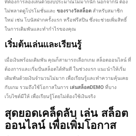
ที่ต้องการลองเล่นด้วยงบประมาณไม่มากนัก นอกจากนี้ ต้อง
ไม่พลาดดูโปรโมชั่นและ
ของรางวัลสล็อต
สำหรับสมาชิก
ใหม่ เช่น โบนัสฝากครั้งแรก หรือฟรีสปิน ซึ่งจะช่วยเพิ่มสิทธิ์
ในการเดิมพันและทำกำไรของคุณ
เริ่มต้นเล่นและเรียนรู้
เมื่อเงินพร้อมเดิมพัน คุณก็สามารถเลือกเกม สล็อตออนไลน์ ที่
ต้องการและเริ่มปั่นสล็อตได้ทันที ในช่วงแรก แนะนำให้เริ่ม
เดิมพันด้วยเงินจำนวนไม่มาก เพื่อเรียนรู้และทำความคุ้นเคย
กับเกม รวมถึงใช้โอกาสในการ
เล่นสล็อตDEMO
ที่บาง
เว็บไซต์มีให้ เพื่อเรียนรู้โดยไม่ต้องใช้เงินจริง
สุดยอดเคล็ดลับ เล่น สล็อต
ออนไลน์ เพื่อเพิ่มโอกาส