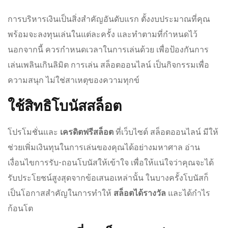
การบริหารเงินเป็นสิ่งสำคัญอันดับแรก ตั้งงบประมาณที่คุณ
พร้อมจะลงทุนเล่นในแต่ละครั้ง และทำตามที่กำหนดไว้
นอกจากนี้ ควรกำหนดเวลาในการเล่นด้วย เพื่อป้องกันการ
เล่นเพลินเกินลิมิต การเล่น สล็อตออนไลน์ เป็นกิจกรรมเพื่อ
ความสนุก ไม่ใช่สาเหตุของความทุกข์
ใช้สิทธิโบนัสสล็อต
โปรโมชั่นและ
เครดิตฟรีสล็อต
ที่เว็บไซต์ สล็อตออนไลน์ มีให้
ช่วยเพิ่มเงินทุนในการเล่นของคุณได้อย่างมหาศาล อ่าน
เงื่อนไขการรับ-ถอนโบนัสให้เข้าใจ เพื่อให้แน่ใจว่าคุณจะได้
รับประโยชน์สูงสุดจากข้อเสนอเหล่านั้น ในบางครั้งโบนัสก็
เป็นโอกาสสำคัญในการทำให้
สล็อตได้รางวัล
และได้กำไร
ก้อนโต