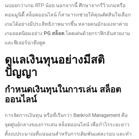
นบ่อยกว่าเกม RTP น้อย นอกจากนี้ ศึกษาจากรีวิวเกมหรือ
คอมมูนิตี้ สล็อตออนไลน์ ก็สามารถช่วยให้คุณตัดสินใจเลือก
เกมได้อย่างมีประสิทธิภาพมากขึ้น หลายคนมักมองหาค่าย
เกมยอดนิยมอย่าง
PG สล็อต
โดดเด่นด้วยกราฟิกอันสวยงาม
และฟีเจอร์น่าดึงดูด
ดูแลเงินทุนอย่างมีสติ
ปัญญา
กำหนดเงินทุนในการเล่น สล็อต
ออนไลน์
การจัดการเงินทุน หรือที่เรียกว่า Bankroll Management คือ
จุดศูนย์กลางของการเล่น สล็อตออนไลน์ เพื่อกำไรระยะยาว
ตั้งงบประมาณที่แน่นอนสำหรับการเดิมพันแต่ละรอบ และทำ