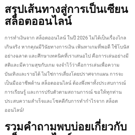
สรุปเส้นทางสู่การเป็นเซียน
สล็อตออนไลน์
การทำเงินจาก สล็อตออนไลน์ ในปี 2026 ไม่ได้เป็นเรื่องไกล
เกินจริง หากคุณมีวินัยทางการเงิน เฟ้นหาเกมที่พอดี ใช้โบนัส
อย่างฉลาด และศึกษาเทคนิคที่เราเสนอไป คือการเล่นอย่างมี
สติและมีความสุขกับเกม จงจำไว้ว่าคือการเล่นเพื่อความ
บันเทิงและรายได้ ไม่ใช่การเสี่ยงโดยปราศจากแผน การจะ
เป็นมืออาชีพด้าน สล็อตออนไลน์ ต้องพึ่งพาทั้งประสบการณ์
การเรียนรู้ และการปรับตัวตามสถานการณ์ ขอให้ทุกท่าน
ประสบความสำเร็จและโชคดีกับการทำกำไรจาก สล็อต
ออนไลน์!
รวมคำถามพบบ่อยเกี่ยวกับ