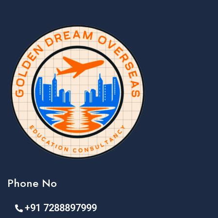
Phone No
+91 7288897999