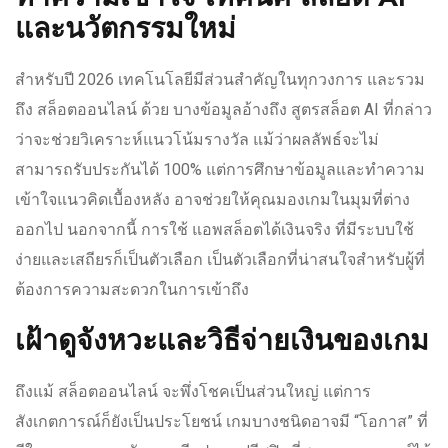
และนวัตกรรมใหม่
สำหรับปี 2026 เทคโนโลยีมีส่วนสำคัญในทุกวงการ และรวม
ถึง สล็อตออนไลน์ ด้วย บางข้อมูลอ้างถึง สูตรสล็อต AI ที่กล่าว
ว่าจะช่วยวิเคราะห์แนวโน้มรางวัล แม้ว่าผลลัพธ์จะไม่
สามารถรับประกันได้ 100% แต่การศึกษาข้อมูลและทำความ
เข้าใจแนวคิดเบื้องหลัง อาจช่วยให้คุณมองเกมในมุมที่ต่าง
ออกไป นอกจากนี้ การใช้ แอพสล็อตได้เงินจริง ที่มีระบบใช้
ง่ายและเสถียรก็เป็นตัวเลือก เป็นตัวเลือกที่น่าสนใจสำหรับผู้ที่
ต้องการความสะดวกในการเข้าถึง
เฝ้าดูจังหวะและวิธีจ่ายเงินของเกม
ถึงแม้ สล็อตออนไลน์ จะพึ่งโชคเป็นส่วนใหญ่ แต่การ
สังเกตการณ์ก็ยังเป็นประโยชน์ เกมบางชนิดอาจมี “โอกาส” ที่