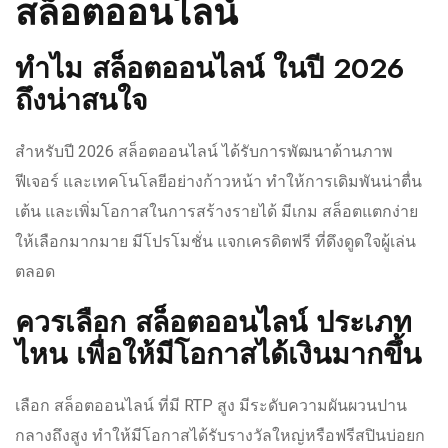
สล็อตออนไลน์
ทำไม สล็อตออนไลน์ ในปี 2026
ถึงน่าสนใจ
สำหรับปี 2026 สล็อตออนไลน์ ได้รับการพัฒนาด้านภาพ
ฟีเจอร์ และเทคโนโลยีอย่างก้าวหน้า ทำให้การเดิมพันน่าตื่น
เต้น และเพิ่มโอกาสในการสร้างรายได้ มีเกม สล็อตแตกง่าย
ให้เลือกมากมาย มีโปรโมชั่น แจกเครดิตฟรี ที่ดึงดูดใจผู้เล่น
ตลอด
ควรเลือก สล็อตออนไลน์ ประเภท
ไหน เพื่อให้มีโอกาสได้เงินมากขึ้น
เลือก สล็อตออนไลน์ ที่มี RTP สูง มีระดับความผันผวนปาน
กลางถึงสูง ทำให้มีโอกาสได้รับรางวัลใหญ่หรือฟรีสปินบ่อยก