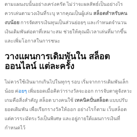
ตามแผนงบนั้นอย่างเคร่งครัด ไม่ว่าจะผลลัพธ์เป็นอย่างไร
ควรเล่นตามวงเงินที่ระบุ หากคุณเป็นผู้เล่น
สล็อตสำหรับคน
งบน้อย
การจัดสรรเงินทุนเป็นส่วนย่อยๆ และกำหนดจำนวน
เงินเดิมพันต่อตาที่เหมาะสม ช่วยให้คุณมีเวลาเล่นที่มากขึ้น
และเพิ่มโอกาสในการชนะ
วางแผนการเดิมพันใน สล็อต
ออนไลน์ แต่ละครั้ง
ไม่ควรใช้เงินมากเกินไปในทุกๆ รอบ เริ่มจากการเดิมพันเล็ก
น้อย ค
่อยๆ
เพิ่มยอดเมื่อคิดว่ารางวัลจะออก การจับตาดูจังหวะ
เกมคือสิ่งสำคัญ สล็อต บางคนใช้
เทคนิคปั่นสล็อต
แบบปรับ
ยอดเดิมพัน เพื่อเรียกรางวัลให้ออก อย่างไรก็ตาม เว็บสล็อต
แต่ควรระมัดระวังเป็นพิเศษ และอยู่ภายใต้แผนการเงินที่
กำหนดไว้