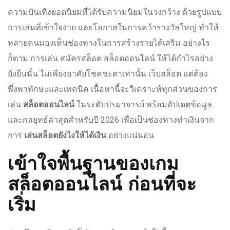
ความบันเทิงยอดนิยมที่ได้รับความนิยมในวงกว้าง ด้วยรูปแบบ
การเล่นที่เข้าใจง่าย และโอกาสในการคว้ารางวัลใหญ่ ทำให้
หลายคนมองเห็นช่องทางในการสร้างรายได้เสริม อย่างไร
ก็ตาม การเล่น สมัครสล็อต สล็อตออนไลน์ ให้ได้กำไรอย่าง
ยั่งยืนนั้น ไม่เพียงอาศัยโชคชะตาเท่านั้น เว็บสล็อต แต่ต้อง
พึ่งพาทักษะและเทคนิค เนื้อหานี้จะวิเคราะห์ทุกส่วนของการ
เล่น
สล็อตออนไลน์
ในระดับปรมาจารย์ พร้อมอัปเดตข้อมูล
และกลยุทธ์ล่าสุดสำหรับปี 2026 เพื่อเป็นช่องทางทำเงินจาก
การ
เล่นสล็อตยังไงให้ได้เงิน
อย่างแน่นอน
เข้าใจพื้นฐานของเกม
สล็อตออนไลน์
ก่อนที่จะ
เริ่ม