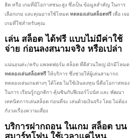
ฮิต หรือ เกมที่มีโอกาสชนะสูง ซึ่งเป็น ข้อมูลสำคัญ ในการ
เลือกเกม และคุณอาจใช้โหมด
ทดลองเล่นสล็อตฟรี
เพื่อ เจอ
เกมที่ใช่สำหรับคุณ
เล่น สล็อต ได้ฟรี แบบไม่มีค่าใช้
จ่าย ก่อนลงสนามจริง หรือเปล่า
แน่นอนค่ะ/ครับ แพลตฟอร์ม สล็อต ที่ดีส่วนใหญ่ มักมีโหมด
ทดลองเล่นสล็อตฟรี
ให้บริการ ซึ่งช่วยให้ผู้เล่นสามารถ
ทดลองเล่นเกมต่างๆ ได้โดย ไม่ใช้เงินลงทุน นี่คือโอกาสทอง
ในการ เรียนรู้กฎกติกา คุ้นชินกับฟีเจอร์โบนัส และ พัฒนา
เทคนิคการเล่นสล็อต ก่อนที่จะ เล่นด้วยเงินจริง โดย ไม่ต้อง
กังวลเรื่องความเสี่ยง
บริการฝากถอน ในเกม สล็อต บน
สมาร์ทโฟน ใช้เวลาแค่ไหน