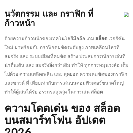
นวัตกรรม และ กราฟิก ที่
ก้าวหน้า
ด้วยความก้าวหน้าของเทคโนโลยีมือถือ เกม
สล็อต
เวอร์ชัน
ใหม่ มาพร้อมกับ กราฟิกคมชัดระดับสูง ภาพเคลื่อนไหวที่
สมจริง และ ระบบเสียงที่คมชัด สร้าง ประสบการณ์การเล่นที่
น่าตื่นเต้น และ สมจริงยิ่งกว่าเดิม ทำให้ ทุกการหมุนวงล้อ เต็ม
ไปด้วย ความเพลิดเพลิน และ สุดยอด ความคมชัดของกราฟิก
และซาวด์ ที่ เทียบเท่ากับการเล่นบนคอมพิวเตอร์ขนาดใหญ่
ทำให้ผู้เล่นได้รับ อรรถรสสูงสุด ในการเล่น
สล็อต
ความโดดเด่น ของ สล็อต
บนสมาร์ทโฟน อัปเดต
2026