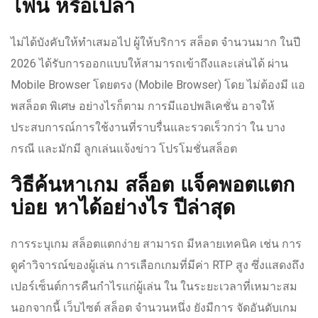
โฟน หรือเปล่า
ไม่ได้บังคับให้ทำเสมอไป ผู้ให้บริการ สล็อต จำนวนมาก ในปี
2026 ได้รับการออกแบบให้สามารถเข้าถึงและเล่นได้ ผ่าน
Mobile Browser โดยตรง (Mobile Browser) โดย ไม่ต้องมี แอ
พสล็อต พิเศษ อย่างไรก็ตาม การมีแอปพลิเคชั่น อาจให้
ประสบการณ์การใช้งานที่ราบรื่นและรวดเร็วกว่า ใน บาง
กรณี และมักมี ลูกเล่นแจ้งข่าว โปรโมชั่นสล็อต
วิธีค้นหาเกม สล็อต แจ็คพอตแตก
บ่อย หาได้อย่างไร ปีล่าสุด
การระบุเกม สล็อตแตกง่าย สามารถ มีหลายเทคนิค เช่น การ
ดูคำวิจารณ์ของผู้เล่น การเลือกเกมที่มีค่า RTP สูง ซึ่งแสดงถึง
เปอร์เซ็นต์การคืนกำไรแก่ผู้เล่น ใน ในระยะเวลาที่เหมาะสม
นอกจากนี้ เว็บไซต์ สล็อต จำนวนหนึ่ง ยังมีการ จัดอันดับเกม