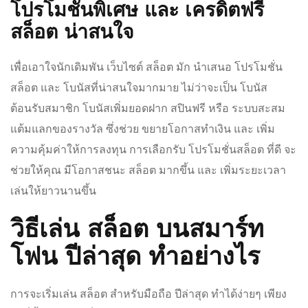
โปรโมชันพิเศษ และ เครดิตฟรี
สล็อต น่าสนใจ
เพื่อเอาใจนักเดิมพัน เว็บไซต์ สล็อต มัก นำเสนอ โปรโมชั่น
สล็อต และ โบนัสที่น่าสนใจมากมาย ไม่ว่าจะเป็น โบนัส
ต้อนรับสมาชิก โบนัสเพิ่มยอดฝาก สปินฟรี หรือ ระบบสะสม
แต้มแลกของรางวัล ซึ่งช่วย ขยายโอกาสทำเงิน และ เพิ่ม
ความคุ้มค่าให้การลงทุน การเลือกรับ โปรโมชั่นสล็อต ที่ดี จะ
ช่วยให้คุณ มีโอกาสชนะ สล็อต มากขึ้น และ เพิ่มระยะเวลา
เล่นให้ยาวนานขึ้น
วิธีเล่น สล็อต บนสมาร์ท
โฟน ปีล่าสุด ทำอย่างไร
การจะเริ่มเล่น สล็อต สำหรับมือถือ ปีล่าสุด ทำได้ง่ายๆ เพียง