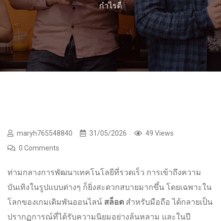
กำไรดี
maryh765548840
31/05/2026
49 Views
0 Comments
ท่ามกลางการพัฒนาเทคโนโลยีที่รวดเร็ว การเข้าถึงความ
บันเทิงในรูปแบบต่างๆ ก็ยิ่งสะดวกสบายมากขึ้น โดยเฉพาะใน
โลกของเกมเดิมพันออนไลน์
สล็อต
สำหรับมือถือ ได้กลายเป็น
ปรากฏการณ์ที่ได้รับความนิยมอย่างล้นหลาม และในปี