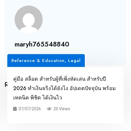
maryh765548840
Reference & Education, Legal
คู่มือ สล็อต สำหรับผู้ที่เพิ่งหัดเล่น สำหรับปี
Related Posts
2026 ทำเงินจริงได้ยังไง อัปเดตปัจจุบัน พร้อม
เทคนิค พิชิต ได้เงินไว
07/07/2026
20 Views