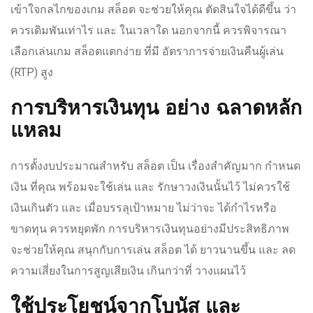
เข้าใจกลไกของเกม สล็อต จะช่วยให้คุณ ตัดสินใจได้ดีขึ้น ว่า
ควรเดิมพันเท่าไร และ ในเวลาใด นอกจากนี้ ควรพิจารณา
เลือกเล่นเกม สล็อตแตกง่าย ที่มี อัตราการจ่ายเงินคืนผู้เล่น
(RTP) สูง
การบริหารเงินทุน อย่าง ฉลาดหลัก
แหลม
การตั้งงบประมาณสำหรับ สล็อต เป็น เรื่องสำคัญมาก กำหนด
เงิน ที่คุณ พร้อมจะใช้เล่น และ รักษาวงเงินนั้นไว้ ไม่ควรใช้
เงินเกินตัว และ เมื่อบรรลุเป้าหมาย ไม่ว่าจะ ได้กำไรหรือ
ขาดทุน ควรหยุดพัก การบริหารเงินทุนอย่างมีประสิทธิภาพ
จะช่วยให้คุณ สนุกกับการเล่น สล็อต ได้ ยาวนานขึ้น และ ลด
ความเสี่ยงในการสูญเสียเงิน เกินกว่าที่ วางแผนไว้
ใช้ประโยชน์จากโบนัส และ