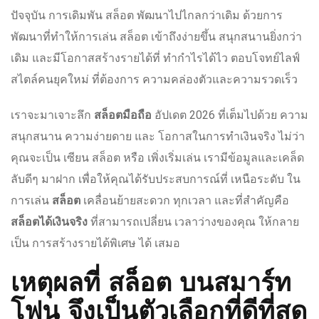
ปัจจุบัน การเดิมพัน สล็อต พัฒนาไปไกลกว่าเดิม ด้วยการ
พัฒนาที่ทำให้การเล่น สล็อต เข้าถึงง่ายขึ้น สนุกสนานยิ่งกว่า
เดิม และมีโอกาสสร้างรายได้ที่ ทำกำไรได้ไว ตอบโจทย์ไลฟ์
สไตล์คนยุคใหม่ ที่ต้องการ ความคล่องตัวและความรวดเร็ว
เราจะมาเจาะลึก
สล็อตมือถือ
อัปเดต 2026 ที่เต็มไปด้วย ความ
สนุกสนาน ความง่ายดาย และ โอกาสในการทำเงินจริง ไม่ว่า
คุณจะเป็น เซียน สล็อต หรือ เพิ่งเริ่มเล่น เรามีข้อมูลและเคล็ด
ลับดีๆ มาฝาก เพื่อให้คุณได้รับประสบการณ์ที่ เหนือระดับ ใน
การเล่น
สล็อต
เคลื่อนย้ายสะดวก ทุกเวลา และที่สำคัญคือ
สล็อตได้เงินจริง
ที่สามารถเปลี่ยน เวลาว่างของคุณ ให้กลาย
เป็น การสร้างรายได้พิเศษ ได้ เสมอ
เหตุผลที่
สล็อต
บนสมาร์ท
โฟน จึงเป็นตัวเลือกที่ดีที่สุด