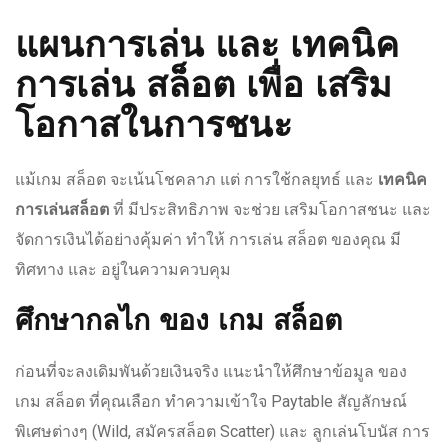
แผนการเล่น และ เทคนิค
การเล่น สล็อต เพื่อ เสริม
โอกาสในการชนะ
แม้เกม สล็อต จะเน้นโชคลาภ แต่ การใช้กลยุทธ์ และ
เทคนิค
การเล่นสล็อต
ที่ มีประสิทธิภาพ จะช่วย เสริมโอกาสชนะ และ
จัดการเงินได้อย่างคุ้มค่า ทำให้ การเล่น สล็อต ของคุณ มี
ทิศทาง และ อยู่ในความควบคุม
ศึกษากลไก ของ เกม สล็อต
ก่อนที่จะลงเดิมพันด้วยเงินจริง แนะนำให้ศึกษาข้อมูล ของ
เกม สล็อต ที่คุณเลือก ทำความเข้าใจ Paytable สัญลักษณ์
พิเศษต่างๆ (Wild, สมัครสล็อต Scatter) และ ลูกเล่นโบนัส การ