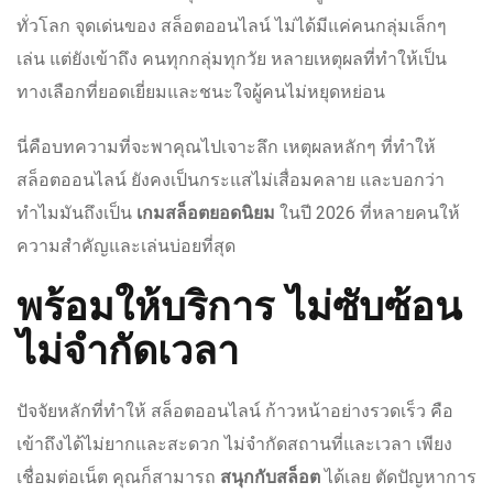
ทั่วโลก จุดเด่นของ สล็อตออนไลน์ ไม่ได้มีแค่คนกลุ่มเล็กๆ
เล่น แต่ยังเข้าถึง คนทุกกลุ่มทุกวัย หลายเหตุผลที่ทำให้เป็น
ทางเลือกที่ยอดเยี่ยมและชนะใจผู้คนไม่หยุดหย่อน
นี่คือบทความที่จะพาคุณไปเจาะลึก เหตุผลหลักๆ ที่ทำให้
สล็อตออนไลน์ ยังคงเป็นกระแสไม่เสื่อมคลาย และบอกว่า
ทำไมมันถึงเป็น
เกมสล็อตยอดนิยม
ในปี 2026 ที่หลายคนให้
ความสำคัญและเล่นบ่อยที่สุด
พร้อมให้บริการ ไม่ซับซ้อน
ไม่จำกัดเวลา
ปัจจัยหลักที่ทำให้ สล็อตออนไลน์ ก้าวหน้าอย่างรวดเร็ว คือ
เข้าถึงได้ไม่ยากและสะดวก ไม่จำกัดสถานที่และเวลา เพียง
เชื่อมต่อเน็ต คุณก็สามารถ
สนุกกับสล็อต
ได้เลย ตัดปัญหาการ