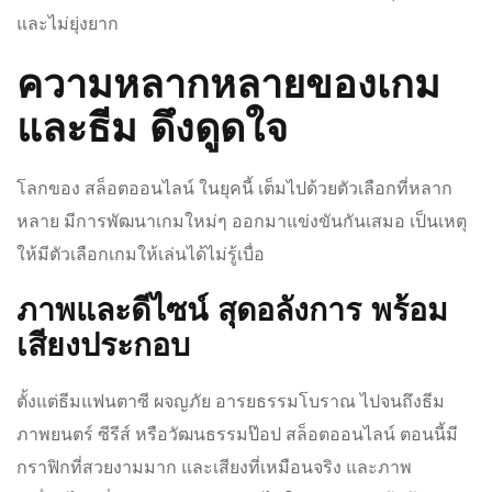
และไม่ยุ่งยาก
ความหลากหลายของเกม
และธีม ดึงดูดใจ
โลกของ สล็อตออนไลน์ ในยุคนี้ เต็มไปด้วยตัวเลือกที่หลาก
หลาย มีการพัฒนาเกมใหม่ๆ ออกมาแข่งขันกันเสมอ เป็นเหตุ
ให้มีตัวเลือกเกมให้เล่นได้ไม่รู้เบื่อ
ภาพและดีไซน์ สุดอลังการ พร้อม
เสียงประกอบ
ตั้งแต่ธีมแฟนตาซี ผจญภัย อารยธรรมโบราณ ไปจนถึงธีม
ภาพยนตร์ ซีรีส์ หรือวัฒนธรรมป๊อป สล็อตออนไลน์ ตอนนี้มี
กราฟิกที่สวยงามมาก และเสียงที่เหมือนจริง และภาพ