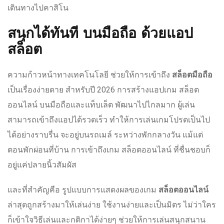
เดินทางไปคาสิโน
สนุกได้ทันที บนมือถือ ด้วยแอป
สล็อต
ความก้าวหน้าทางเทคโนโลยี ช่วยให้การเข้าถึง
สล็อตมือถือ
เป็นเรื่องง่ายดาย สำหรับปี 2026 การสร้างแอปเกม สล็อต
ออนไลน์ บนมือถือและแท็บเล็ต พัฒนาไปไกลมาก ผู้เล่น
สามารถเข้าถึงแอปได้รวดเร็ว ทำให้การเล่นเกมโปรดเป็นไป
ได้อย่างราบรื่น จะอยู่บนรถเมล์ ระหว่างพักกลางวัน แม้แต่
ตอนพักผ่อนที่บ้าน การเข้าถึงเกม สล็อตออนไลน์ ที่ชื่นชอบก็
อยู่แค่ปลายนิ้วสัมผัส
และที่สำคัญคือ รูปแบบการแสดงผลของเกม
สล็อตออนไลน์
ล่าสุดถูกสร้างมาให้เล่นง่าย ใช้งานง่ายและเป็นมิตร ไม่ว่าใคร
ก็เข้าใจวิธีเล่นและกติกาได้ง่ายๆ ช่วยให้การเล่นสนุกสนาน