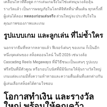
เคลื่อนไหวที่ดึงดูด การเล่นเกมจึงไม่ใช่แค่หมุนวงล้อลุ้น
รางวัลแล้ว เป็นการผจญภัยในโลกดิจิทัลที่น่าตื่นเต้น ทุกครั้งที่
ผู้เล่นได้ลอง
ทดลองก่อนเล่นจริง
ส่วนใหญ่จะประทับใจใน
คุณภาพของภาพและเกม
รูปแบบเกม และลูกเล่น ที่ไม่ซ้ำใคร
นอกจากธีมที่หลากหลายแล้ว ฟีเจอร์เด่นๆ ของเกม ก็เป็นอีก
หนึ่งจุดเด่นของ สล็อตออนไลน์ ในปี 2026 เช่นวงล้อ
Cascading Reels Megaways ที่มีวิธีชนะเป็นแสนๆ รูปแบบ
ฟรีสปินที่มีตัวคูณ หรือรอบโบนัสที่มีมินิเกมให้ลุ้นรางวัลใหญ่
เกมแต่ละเกมมีทั้งความท้าทายและความตื่นเต้นที่แตกต่างกัน
ผู้เล่นเลือกสล็อตได้ตามใจชอบ
โอกาสทำเงิน และรางวัล
ใหญ่ พร้อมให้คุณคว้า