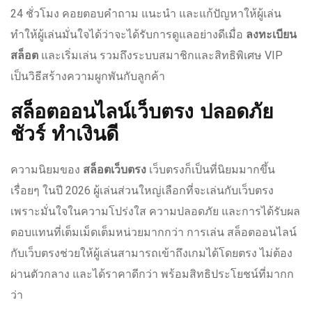
24 ชั่วโมง คอยตอบคำถาม แนะนำ และแก้ปัญหาให้ผู้เล่น
ทำให้ผู้เล่นมั่นใจได้ว่าจะได้รับการดูแลอย่างดีเมื่อ
ลงทะเบียน
สล็อต
และเริ่มเล่น รวมถึงระบบสมาชิกและสิทธิพิเศษ VIP
เป็นวิธีสร้างความผูกพันกับลูกค้า
สล็อตออนไลน์เว็บตรง ปลอดภัย
ชัวร์ ทำเงินดี
ความนิยมของ
สล็อตเว็บตรง
เว็บตรงก็เป็นที่นิยมมากขึ้น
เรื่อยๆ ในปี 2026 ผู้เล่นส่วนใหญ่เลือกที่จะเล่นกับเว็บตรง
เพราะมั่นใจในความโปร่งใส ความปลอดภัย และการได้รับผล
ตอบแทนที่เต็มเม็ดเต็มหน่วยมากกว่า การเล่น สล็อตออนไลน์
กับเว็บตรงช่วยให้ผู้เล่นสามารถเข้าถึงเกมได้โดยตรง ไม่ต้อง
ผ่านตัวกลาง และได้ราคาดีกว่า พร้อมสิทธิประโยชน์ที่มากก
ว่า