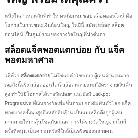
หนึ่งในสาเหตุหลักที่ทำให้ คนนิยมชมชอบ สล็อตออนไลน์ คือ
โอกาสในการชนะเงินก้อนใหญ่ ในปีนี้ สมัครสล็อต สล็อต
ออนไลน์ เป็นศูนย์รวมของรางวัลใหญ่ที่น่าตื่นตา
สล็อตแจ็คพอตแตกบ่อย กับ แจ็ค
พอตมหาศาล
วลีที่ว่า
สล็อตแตกง่าย
ไม่ใช่แค่คำโฆษณา ผู้เล่นจำนวนมาก
เจอสิ่งนี้จริง สล็อตออนไลน์ สล็อตหลายเกมมีอัตราจ่ายเงินคืน
สูง ทำให้มีโอกาสได้รางวัลบ่อยๆ และยังมี Jackpot
Progressive ที่เงินรางวัลเพิ่มขึ้นตามยอดเดิมพันทั่วโลก แจ็ค
พอตบางครั้งพุ่งสูงถึงหลักสิบล้าน เป็นแม่เหล็กดึงดูดผู้เล่น
มากมายให้มาลุ้นโชคกับสล็อต การได้รางวัลใหญ่จากไม่กี่
ครั้งที่หมุน เป็นความหวังที่ใกล้เป็นจริงของหลายคน