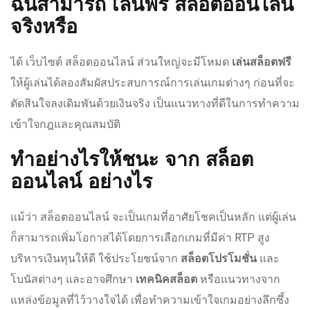
ฉันสามารถ เล่นฟรี สล็อตออนไลน์
จริงหรือ
ได้ เว็บไซต์ สล็อตออนไลน์ ส่วนใหญ่จะมีโหมด
เล่นสล็อตฟรี
ให้ผู้เล่นได้ลองสัมผัสประสบการณ์การเล่นเกมต่างๆ ก่อนที่จะ
ตัดสินใจลงเดิมพันด้วยเงินจริง เป็นแนวทางที่ดีในการทำความ
เข้าใจกฎและคุณสมบัติ
ทำอย่างไรให้ชนะ จาก สล็อต
ออนไลน์ อย่างไร
แม้ว่า สล็อตออนไลน์ จะเป็นเกมที่อาศัยโชคเป็นหลัก แต่ผู้เล่น
ก็สามารถเพิ่มโอกาสได้โดยการเลือกเกมที่มีค่า RTP สูง
บริหารเงินทุนให้ดี ใช้ประโยชน์จาก
สล็อตโปรโมชั่น
และ
โบนัสต่างๆ และอาจศึกษา
เทคนิคสล็อต
หรือแนวทางจาก
แหล่งข้อมูลที่ไว้วางใจได้ เพื่อทำความเข้าใจเกมอย่างลึกซึ้ง