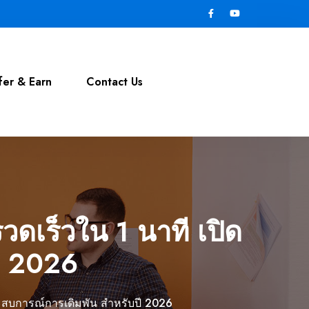
fer & Earn
Contact Us
วดเร็วใน 1 นาที เปิด
ี 2026
ประสบการณ์การเดิมพัน สำหรับปี 2026