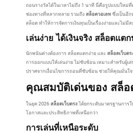
ถอนรางวัลได้ในเวลาไม่ถึง 1 นาที นี่คือรูปแบบใหม่ท
ช่องทางที่หลากหลาย รวมถึง
สล็อตวอเลท
ซึ่งเป็นอ
สล็อต ทำให้การจัดการเงินทุนเป็นเรื่องง่ายและไม่มีส
เล่นง่าย ได้เงินจริง สล็อตแตก
นักพนันต่างต้องการ สล็อตแตกง่าย และ
สล็อตเว็บตร
การออกแบบให้เล่นง่าย ไม่ซับซ้อน เหมาะสำหรับผู้เล่น
ปราศจากเงื่อนไขการถอนที่ซับซ้อน ช่วยให้คุณมั่นใ
คุณสมบัติเด่นของ สล็
ในยุค 2026
สล็อตเว็บตรง
ได้ยกระดับมาตรฐานการให้บริ
โอกาสและประสิทธิภาพที่เหนือกว่า
การเล่นที่เหนือระดับ