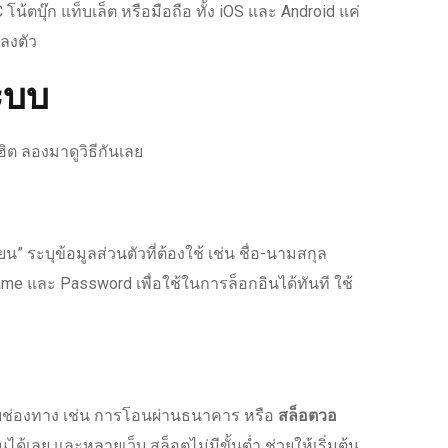
้ตบุ๊ก แท็บเล็ต หรือมือถือ ทั้ง iOS และ Android แค่
งลงตัว
ะบบ
ิต ลองมาดูวิธีกันเลย
น” ระบุข้อมูลส่วนตัวที่ต้องใช้ เช่น ชื่อ-นามสกุล
e และ Password เพื่อใช้ในการล็อกอินได้ทันที ใช้
ช่องทาง เช่น การโอนผ่านธนาคาร หรือ
สล็อตวอ
นได้เลย และหลายเว็บ สล็อตไม่มีขั้นต่ำ ช่วยให้เริ่มต้น