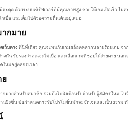
สะดุด ด้วยระบบเซิร์ฟเวอร์ที่มีคุณภาพสูง ช่วยให้เกมเปิดเร็ว ไม
น่าเบื่อ และเต็มไปด้วยความตื่นเต้นอยู่เสมอ
กมากมาย
อตเว็บตรง
ที่นี่ที่เดียว คุณจะพบกับเกมสล็อตหลากหลายร้อยเกม จาก
ต่างกัน รับรองว่าคุณจะไม่เบื่อ และเลือกเกมที่ชอบได้ง่ายดาย นอ
่สดใหม่อยู่ตลอดเวลา
าย
มายสำหรับสมาชิก รวมถึงโบนัสต้อนรับสำหรับผู้สมัครใหม่ โบนัสฝาก
ิ่งขึ้น ข้อกำหนดการรับโปรโมชั่นมักจะชัดเจนและเป็นธรรม ทำให้
์