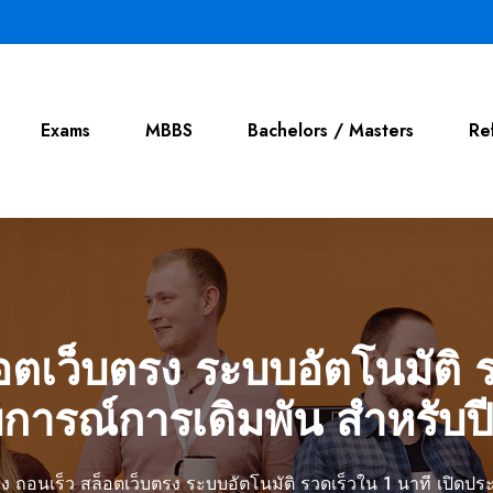
Exams
MBBS
Bachelors / Masters
Re
็อตเว็บตรง ระบบอัตโนมัติ ร
การณ์การเดิมพัน สำหรับป
ริง ถอนเร็ว สล็อตเว็บตรง ระบบอัตโนมัติ รวดเร็วใน 1 นาที เปิด