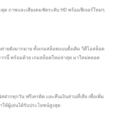
่สะดุด ภาพและเสียงคมชัดระดับ HD พร้อมฟีเจอร์ใหม่ๆ
ค่ายดังมากมาย ทั้งเกมสล็อตแบบดั้งเดิม วิดีโอสล็อต
กจากนี้ พร้อมด้วย เกมสล็อตใหม่ล่าสุด มาใหม่ตลอด
ทุกวัน ฟรีเครดิต และคืนเงินส่วนที่เสีย เพื่อเพิ่ม
ผู้เล่นได้รับประโยชน์สูงสุด