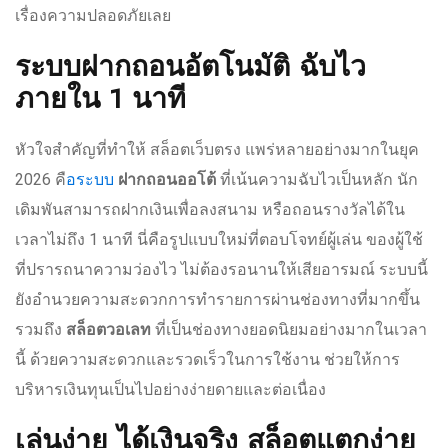
เรื่องความปลอดภัยเลย
ระบบฝากถอนอัตโนมัติ ฉับไว
ภายใน 1 นาที
หัวใจสำคัญที่ทำให้ สล็อตเว็บตรง แพร่หลายอย่างมากในยุค
2026 ค
ือระบบ
ฝากถอนออโต้
ที่เน้นความฉับไวเป็นหลัก นัก
เดิมพันสามารถฝากเงินเพื่อลงสนาม หรือถอนรางวัลได้ใน
เวลาไม่ถึง 1 นาที นี่คือรูปแบบใหม่ที่ตอบโจทย์ผู้เล่น ของผู้ใช้
ที่ปรารถนาความว่องไว ไม่ต้องรอนานให้เสียอารมณ์ ระบบนี้
ยังอำนวยความสะดวกการทำรายการผ่านช่องทางที่มากขึ้น
รวมถึง
สล็อตวอเลท
ที่เป็นช่องทางยอดนิยมอย่างมากในเวลา
นี้ ด้วยความสะดวกและรวดเร็วในการใช้งาน ช่วยให้การ
บริหารเงินทุนเป็นไปอย่างง่ายดายและต่อเนื่อง
เล่นง่าย ได้เงินจริง สล็อตแตกง่าย