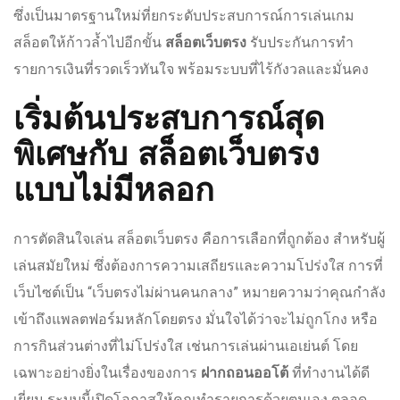
ซึ่งเป็นมาตรฐานใหม่ที่ยกระดับประสบการณ์การเล่นเกม
สล็อตให้ก้าวล้ำไปอีกขั้น
สล็อตเว็บตรง
รับประกันการทำ
รายการเงินที่รวดเร็วทันใจ พร้อมระบบที่ไร้กังวลและมั่นคง
เริ่มต้นประสบการณ์สุด
พิเศษกับ
สล็อตเว็บตรง
แบบไม่มีหลอก
การตัดสินใจเล่น สล็อตเว็บตรง คือการเลือกที่ถูกต้อง สำหรับผู้
เล่นสมัยใหม่ ซึ่งต้องการความเสถียรและความโปร่งใส การที่
เว็บไซต์เป็น “เว็บตรงไม่ผ่านคนกลาง” หมายความว่าคุณกำลัง
เข้าถึงแพลตฟอร์มหลักโดยตรง มั่นใจได้ว่าจะไม่ถูกโกง หรือ
การกินส่วนต่างที่ไม่โปร่งใส เช่นการเล่นผ่านเอเย่นต์ โดย
เฉพาะอย่างยิ่งในเรื่องของการ
ฝากถอนออโต้
ที่ทำงานได้ดี
เยี่ยม ระบบนี้เปิดโอกาสให้คุณทำรายการด้วยตนเอง ตลอด