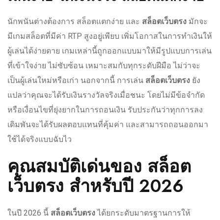
นักพนันต่างต้องการ สล็อตแตกง่าย และ
สล็อตเว็บตรง
มักจะ
มีเกมสล็อตที่มีค่า RTP สูงอยู่เพียบ เพิ่มโอกาสในการทำเงินให้
ผู้เล่นได้ง่ายดาย เกมเหล่านี้ถูกออกแบบมาให้มีรูปแบบการเล่น
ที่เข้าใจง่าย ไม่ซับซ้อน เหมาะสมกับทุกระดับฝีมือ ไม่ว่าจะ
เป็นผู้เล่นใหม่หรือเก่า นอกจากนี้ การเล่น
สล็อตเว็บตรง
ยัง
แปลว่าคุณจะได้รับเงินรางวัลจริงเมื่อชนะ โดยไม่มีข้อจำกัด
หรือเงื่อนไขที่ยุ่งยากในการถอนเงิน รับประกันว่าทุกการลง
เดิมพันจะได้รับผลตอบแทนที่คุ้มค่า และสามารถถอนออกมา
ใช้ได้จริงแบบฉับไว
คุณสมบัติเด่นของ สล็อต
เว็บตรง สำหรับปี 2026
ในปี 2026 นี้
สล็อตเว็บตรง
ได้ยกระดับมาตรฐานการให้