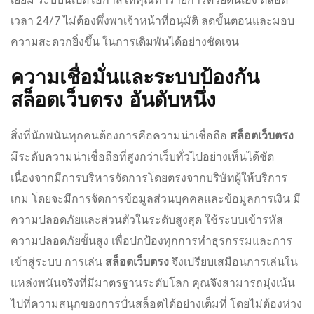
เวลา 24/7 ไม่ต้องพึ่งพาเจ้าหน้าที่อนุมัติ ลดขั้นตอนและมอบ
ความสะดวกยิ่งขึ้น ในการเดิมพันได้อย่างชัดเจน
ความเชื่อมั่นและระบบป้องกัน
สล็อตเว็บตรง
อันดับหนึ่ง
สิ่งที่นักพนันทุกคนต้องการคือความน่าเชื่อถือ
สล็อตเว็บตรง
มีระดับความน่าเชื่อถือที่สูงกว่าเว็บทั่วไปอย่างเห็นได้ชัด
เนื่องจากมีการบริหารจัดการโดยตรงจากบริษัทผู้ให้บริการ
เกม โดยจะมีการจัดการข้อมูลส่วนบุคคลและข้อมูลการเงิน มี
ความปลอดภัยและส่วนตัวในระดับสูงสุด ใช้ระบบเข้ารหัส
ความปลอดภัยขั้นสูง เพื่อปกป้องทุกการทำธุรกรรมและการ
เข้าสู่ระบบ การเล่น
สล็อตเว็บตรง
จึงเปรียบเสมือนการเล่นใน
แหล่งพนันจริงที่มีมาตรฐานระดับโลก คุณจึงสามารถมุ่งเน้น
ไปที่ความสนุกของการปั่นสล็อตได้อย่างเต็มที่ โดยไม่ต้องห่วง