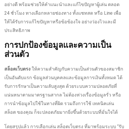
อย่างดี พร้อมช่วยให้คำแนะนำและแก้ไขปัญหาผู้เล่น ตลอด
24 ชั่วโมง ทางเลือกหลายช่องทาง ทั้งแชทสด หรือ Line เพื่อ
ให้ได้รับการแก้ไขปัญหาหรือข้อข้องใจ อย่างว่องไวและมี
ประสิทธิภาพ
การปกป้องข้อมูลและความเป็น
ส่วนตัว
สล็อตเว็บตรง
ให้ความสำคัญกับความเป็นส่วนตัวของสมาชิก
เป็นอันดับแรก ข้อมูลส่วนบุคคลและข้อมูลการเงินทั้งหมด ได้
รับการรักษาเป็นความลับสูงสุด ด้วยระบบความปลอดภัยที่
แน่นหนาตามมาตรฐานสากล ไม่ต้องห่วงเรื่องข้อมูลรั่ว หรือ
การนำข้อมูลไปใช้ในทางที่ผิด รวมถึงการใช้ เทคนิคเล่น
สล็อต ของคุณ ก็จะปลอดภัยมากยิ่งขึ้นด้วยระบบที่มั่นใจได้
โดยสรุปแล้ว การเลือกเล่น สล็อตเว็บตรง ที่มาพร้อมระบบ “รับ