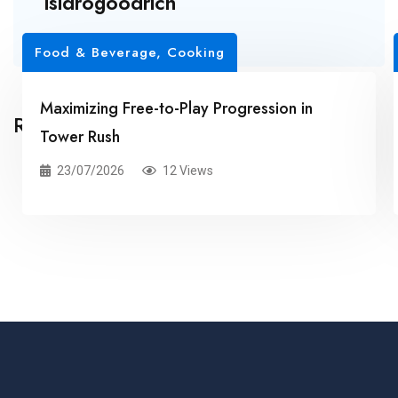
isidrogoodrich
Food & Beverage, Cooking
Maximizing Free-to-Play Progression in
Related Posts
Tower Rush
23/07/2026
12 Views