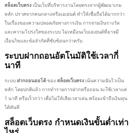
สล็อตเว็บตรง
เป็นเว็บที่บริหารงานโดยตรงจากผู้พัฒนาเกม
หลัก ปราศจากคนกลางหรือเอเย่นต์ ทำให้เชื่อถือได้มากกว่า
ในเรื่องของความปลอดภัยทางการเงิน การจ่ายเงินรางวัล
และความโปร่งใสของระบบ ไม่เหมือนเว็บเอเย่นต์ที่อาจมี
เงื่อนไขและข้อจำกัดที่ซับซ้อนกว่าครับ
ระบบฝากถอนอัตโนมัติใช้เวลากี่
นาที
ระบบ
ฝากถอนออโต้
ของ
สล็อตเว็บตรง
เน้นความฉับไวเป็น
หลัก โดยปกติแล้ว การทำรายการฝากหรือถอน จะใช้เวลาแค่
1 นาที หรือเร็วกว่า เพื่อไม่ให้เสียเวลาเล่น พร้อมเข้าถึงเงินทุน
ได้ทันที
สล็อตเว็บตรง กำหนดเงินขั้นต่ำเท่า
ไหร่