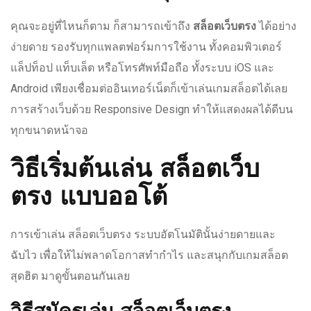
คุณจะอยู่ที่ไหนก็ตาม ก็สามารถเข้าถึง
สล็อตเว็บตรง
ได้อย่าง
ง่ายดาย รองรับทุกแพลตฟอร์มการใช้งาน ทั้งคอมพิวเตอร์
แล็ปท็อป แท็บเล็ต หรือโทรศัพท์มือถือ ทั้งระบบ iOS และ
Android เพียงเชื่อมต่ออินเทอร์เน็ตก็เข้าเล่นเกมสล็อตได้เลย
การสร้างเว็บด้วย Responsive Design ทำให้แสดงผลได้ดีบน
ทุกขนาดหน้าจอ
วิธีเริ่มต้นเล่น สล็อตเว็บ
ตรง แบบออโต้
การเข้าเล่น สล็อตเว็บตรง ระบบอัตโนมัตินั้นง่ายดายและ
ฉับไว เพื่อให้ไม่พลาดโอกาสทำกำไร และสนุกกับเกมสล็อต
สุดฮิต มาดูขั้นตอนกันเลย