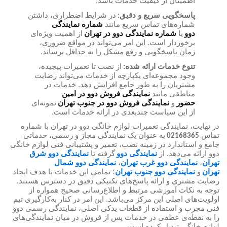
اطمینان از کیفیت خدمات باشد
.
پاسخگویی سریع و دقیق
در شرایط اضطراری، داشتن
:
شماره‌های تماس سریع مانند
شماره نمایندگی
دوو
یا
شماره نمایندگی دوو در تهران
از اهمیت ویژه‌ای
برخوردار است. این امر می‌تواند در مواقع ضروری،
زمان پاسخگویی و رفع مشکل را به حداقل برساند
.
تنوع خدمات ارائه شده
از نصب تا تعمیرات پیچیده،
:
وجود مجموعه‌ای یکپارچه از خدمات می‌تواند رضایت
مشتریان را به طور جامع افزایش دهد. خدمات در
مناطقی مانند
نمایندگی فروش دوو در امین
حضور
و
نمایندگی فروش دوو در جنوب تهران
نمونه‌ای
از این سیاست چندبعدی در ارائه خدمات است
.
در نهایت، نمایندگی تعمیرات لوازم خانگی دوو در تهران با شماره
تماس
به عنوان یک نمایندگی مجاز و رسمی، خدماتی
02168365
جامع و استاندارد در زمینه نصب، تعمیر و پشتیبانی فنی لوازم خانگی
دوو ارائه می‌دهد. از
نمایندگی دوو
گرفته تا
نمایندگی دوو شرق
تهران
،
نمایندگی دوو غرب تهران
،
نمایندگی دوو شمال
تهران
و
نمایندگی دوو جنوب تهران
؛ تمامی این خدمات با هدف ایجاد
رضایت مشتری و ارائه پاسخ‌های تکنیکی دقیق در دسترس هستند.
توجه به نکات آموزشی مرتبط و اطلاع‌رسانی صحیح همواره از
اولویت‌های اصلی این مرکز می‌باشد. این امر در کنار به‌کارگیری تیم
فنی مجرب و استفاده از قطعات یدکی اصلی، نمایندگی رسمی دوو
را به نقطه‌ی عطفی در خدمات پس از فروش در میان نمایندگی‌های
لوازم خانگی تبدیل کرده است