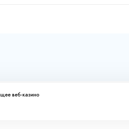
ящее веб-казино