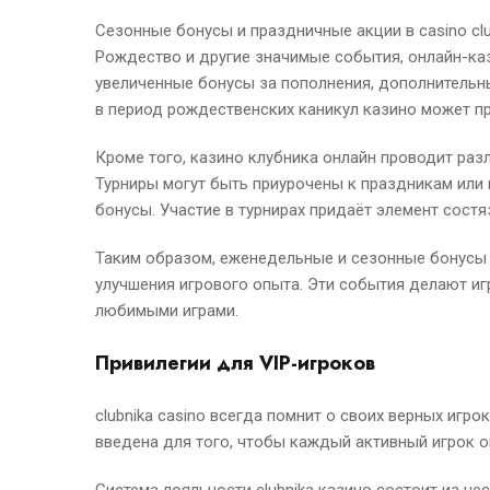
Сезонные бонусы и праздничные акции в casino clu
Рождество и другие значимые события, онлайн-ка
увеличенные бонусы за пополнения, дополнительн
в период рождественских каникул казино может пр
Кроме того, казино клубника онлайн проводит раз
Турниры могут быть приурочены к праздникам или
бонусы. Участие в турнирах придаёт элемент состя
Таким образом, еженедельные и сезонные бонусы
улучшения игрового опыта. Эти события делают и
любимыми играми.
Привилегии для VIP-игроков
clubnika casino всегда помнит о своих верных игр
введена для того, чтобы каждый активный игрок 
Система лояльности clubnika казино состоит из н