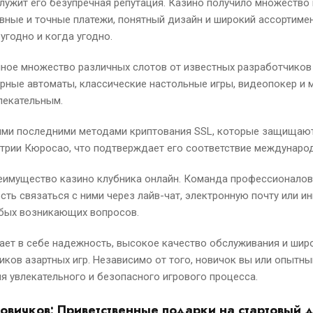
 служит его безупречная репутация. Казино получило множеств
вные и точные платежи, понятный дизайн и широкий ассортимен
угодно и когда угодно.
ное множество различных слотов от известных разработчиков п
улярные автоматы, классические настольные игры, видеопокер и 
лекательным.
амыми последними методами криптования SSL, которые защища
стрии Кюросао, что подтверждает его соответствие междунаро
еимущество казино клубника онлайн. Команда профессионалов
ть связаться с ними через лайв-чат, электронную почту или и
бых возникающих вопросов.
ает в себе надежность, высокое качество обслуживания и шир
ов азартных игр. Независимо от того, новичок вы или опытный
я увлекательного и безопасного игрового процесса.
новичков: Приветственные подарки на стартовый 