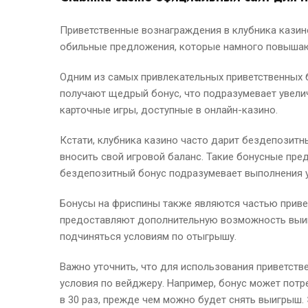
Приветственные вознаграждения в клубника казино
обильные предложения, которые намного повышаю
Одним из самых привлекательных приветственных б
получают щедрый бонус, что подразумевает увели
карточные игры, доступные в онлайн-казино.
Кстати, клубника казино часто дарит бездепозитн
вносить свой игровой баланс. Такие бонусные пр
бездепозитный бонус подразумевает выполнения у
Бонусы на фриспины также являются частью привет
предоставляют дополнительную возможность выигр
подчиняться условиям по отыгрышу.
Важно уточнить, что для использования приветст
условия по вейджеру. Например, бонус может пот
в 30 раз, прежде чем можно будет снять выигрыш