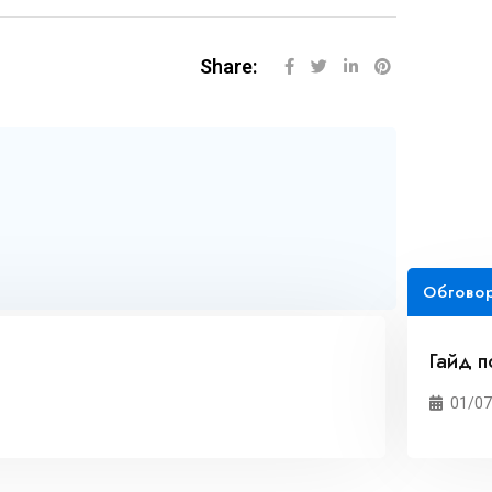
Share:
Обговор
Гайд п
01/07