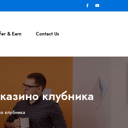
fer & Earn
Contact Us
о казино клубника
но клубника