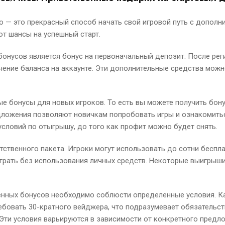
 — это прекрасный способ начать свой игровой путь с дополн
т шансы на успешный старт.
онусов является бонус на первоначальный депозит. После рег
чение баланса на аккаунте. Эти дополнительные средства можн
ые бонусы для новых игроков. То есть вы можете получить бон
едложения позволяют новичкам попробовать игры и ознакомитьс
словий по отыгрышу, до того как профит можно будет снять.
ственного пакета. Игроки могут использовать до сотни беспл
ать без использования личных средств. Некоторые выигрыши,
венных бонусов необходимо соблюсти определенные условия. Ка
ребовать 30-кратного вейджера, что подразумевает обязательс
. Эти условия варьируются в зависимости от конкретного пред